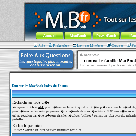
MacBook-fr.com : 100% Apple... 100% nomade !
Aller au contenu
-
Aller au menu général
-
Aller au menu de la
Menu général
Accueil
MacBook
PowerBook
iBo
Aide
Rechercher
Liste des Membres
Groupes
S'e
Tout sur les MacBook Index du Forum
Recherche par mots-cl�s:
Vous pouvez utiliser
AND
pour d�terminer les mots qui doivent �tre pr�sents dans les r�sultats
pour d�terminer les mots qui peuvent �tre pr�sents dans les r�sultats et
NOT
pour d�terminer l
qui ne devraient pas �tre pr�sents dans les r�sultats. Utilisez * comme un joker pour des recherch
partielles
Recherche par auteur:
Utilisez * comme un joker pour des recherches partielles