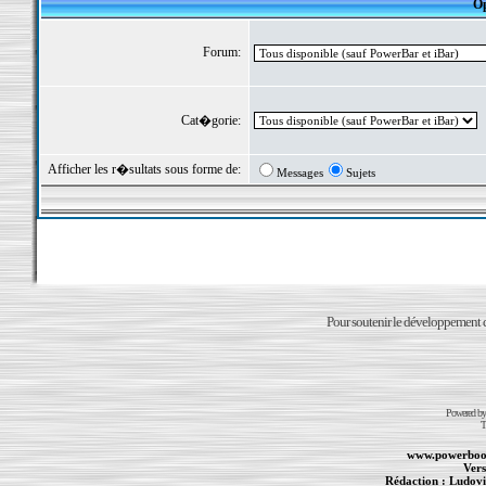
Op
Forum:
Cat�gorie:
Afficher les r�sultats sous forme de:
Messages
Sujets
Pour soutenir le développement du
Powered b
T
www.powerboo
Vers
Rédaction :
Ludovi