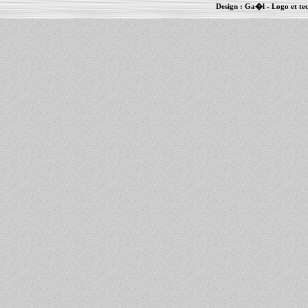
Design :
Ga�l
- Logo et te
Informations :
PowerBook
-
MacBook Pro
-
i