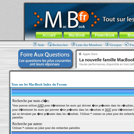
MacBook-fr.com : 100% Apple... 100% nomade !
Aller au contenu
-
Aller au menu général
-
Aller au menu de la
Menu général
Accueil
MacBook
PowerBook
iBo
Aide
Rechercher
Liste des Membres
Groupes
S'e
Tout sur les MacBook Index du Forum
Recherche par mots-cl�s:
Vous pouvez utiliser
AND
pour d�terminer les mots qui doivent �tre pr�sents dans les r�sultats
pour d�terminer les mots qui peuvent �tre pr�sents dans les r�sultats et
NOT
pour d�terminer l
qui ne devraient pas �tre pr�sents dans les r�sultats. Utilisez * comme un joker pour des recherch
partielles
Recherche par auteur:
Utilisez * comme un joker pour des recherches partielles