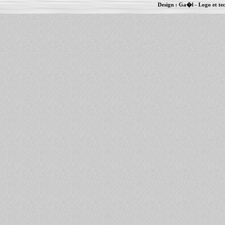
Design :
Ga�l
- Logo et te
Informations :
PowerBook
-
MacBook Pro
-
i