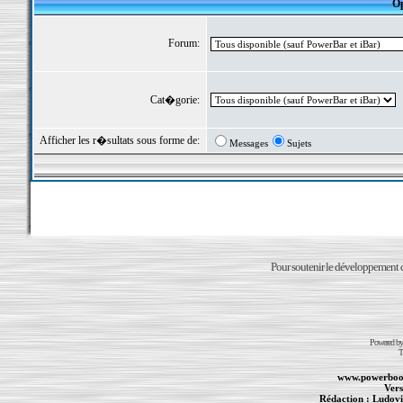
Op
Forum:
Cat�gorie:
Afficher les r�sultats sous forme de:
Messages
Sujets
Pour soutenir le développement du
Powered b
T
www.powerboo
Vers
Rédaction :
Ludovi