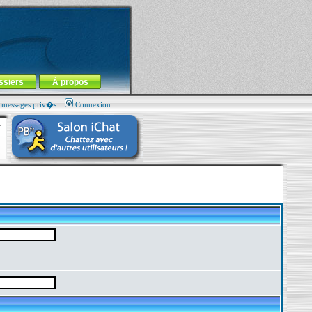
ssiers
À propos
s messages priv�s
Connexion