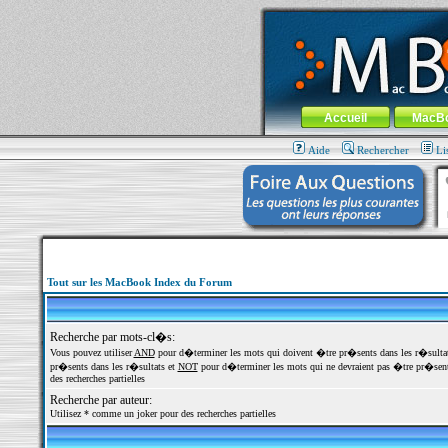
MacBook-fr.com : 100% Apple... 100% nom
Aller au contenu
-
Aller au menu 
Menu général
Accueil
MacB
Aide
Rechercher
Li
Tout sur les MacBook Index du Forum
Recherche par mots-cl�s:
Vous pouvez utiliser
AND
pour d�terminer les mots qui doivent �tre pr�sents dans les r�sulta
pr�sents dans les r�sultats et
NOT
pour d�terminer les mots qui ne devraient pas �tre pr�sents
des recherches partielles
Recherche par auteur:
Utilisez * comme un joker pour des recherches partielles