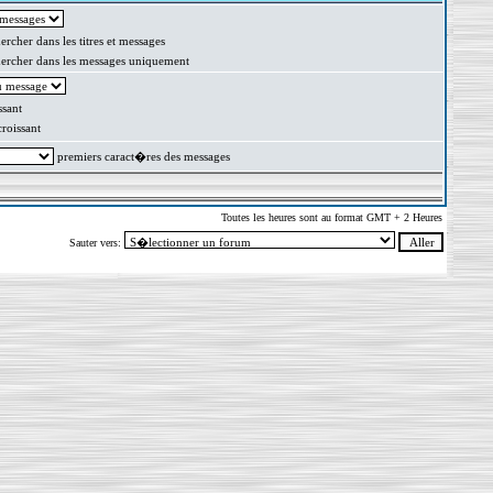
rcher dans les titres et messages
rcher dans les messages uniquement
sant
oissant
premiers caract�res des messages
Toutes les heures sont au format GMT + 2 Heures
Sauter vers: