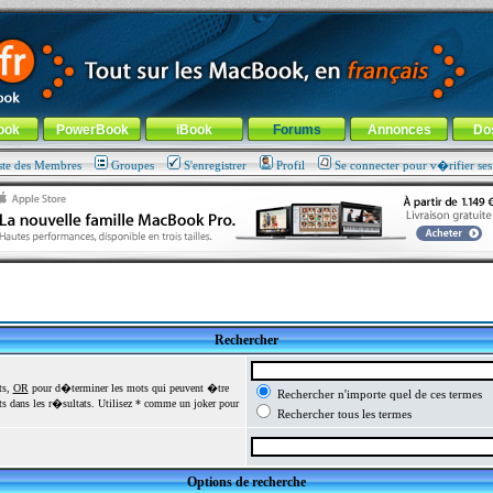
ade !
général
-
Aller au menu de la rubrique
ook
PowerBook
iBook
Forums
Annonces
Do
ste des Membres
Groupes
S'enregistrer
Profil
Se connecter pour v�rifier se
Rechercher
ts,
OR
pour d�terminer les mots qui peuvent �tre
Rechercher n'importe quel de ces termes
 dans les r�sultats. Utilisez * comme un joker pour
Rechercher tous les termes
Options de recherche