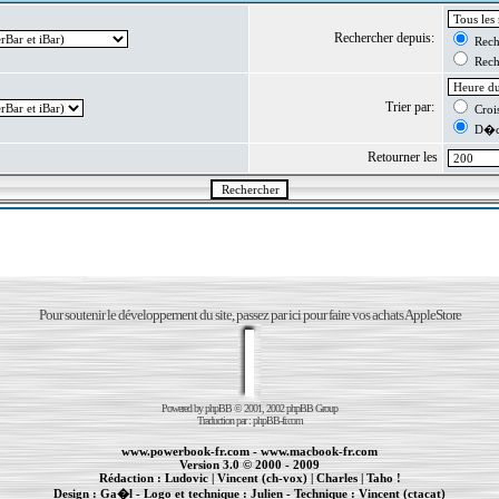
Rechercher depuis:
Reche
Reche
Trier par:
Crois
D�cr
Retourner les
Pour soutenir le développement du site, passez par ici pour faire vos achats AppleStore
Powered by
phpBB
© 2001, 2002 phpBB Group
Traduction par :
phpBB-fr.com
www.powerbook-fr.com
-
www.macbook-fr.com
Version 3.0 © 2000 - 2009
Rédaction :
Ludovic
|
Vincent (ch-vox)
|
Charles
|
Taho !
Design :
Ga�l
- Logo et technique :
Julien
- Technique :
Vincent (ctacat)