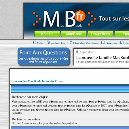
MacBook-fr.com : 100% Apple... 100% nomade !
Aller au contenu
-
Aller au menu général
-
Aller au menu de la
Menu général
Accueil
MacBook
PowerBook
iBo
Aide
Rechercher
Liste des Membres
Groupes
S'e
Tout sur les MacBook Index du Forum
Recherche par mots-cl�s:
Vous pouvez utiliser
AND
pour d�terminer les mots qui doivent �tre pr�sents dans les r�sultats
pour d�terminer les mots qui peuvent �tre pr�sents dans les r�sultats et
NOT
pour d�terminer l
qui ne devraient pas �tre pr�sents dans les r�sultats. Utilisez * comme un joker pour des recherch
partielles
Recherche par auteur:
Utilisez * comme un joker pour des recherches partielles