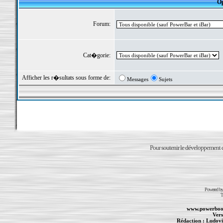
Op
Forum:
Cat�gorie:
Afficher les r�sultats sous forme de:
Messages
Sujets
Pour soutenir le développement du
Powered b
T
www.powerboo
Vers
Rédaction :
Ludovi