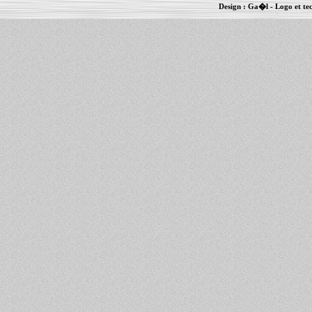
Design :
Ga�l
- Logo et te
Informations :
PowerBook
-
MacBook Pro
-
i