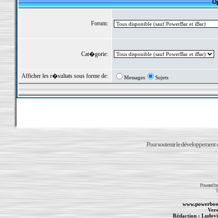
Op
Forum:
Cat�gorie:
Afficher les r�sultats sous forme de:
Messages
Sujets
Pour soutenir le développement du
Powered b
T
www.powerboo
Vers
Rédaction :
Ludovi