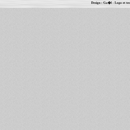
Design :
Ga�l
- Logo et te
Informations :
PowerBook
-
MacBook Pro
-
i