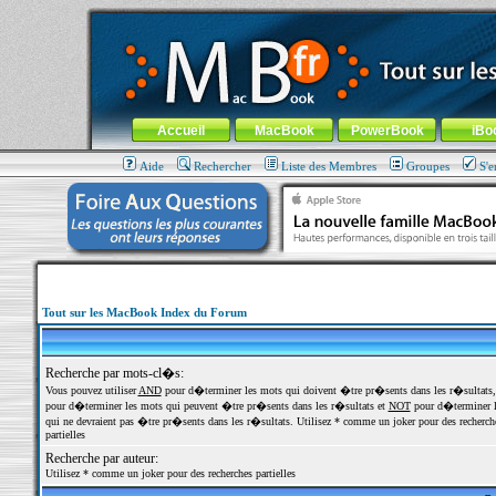
MacBook-fr.com : 100% Apple... 100% nomade !
Aller au contenu
-
Aller au menu général
-
Aller au menu de la
Menu général
Accueil
MacBook
PowerBook
iBo
Aide
Rechercher
Liste des Membres
Groupes
S'e
Tout sur les MacBook Index du Forum
Recherche par mots-cl�s:
Vous pouvez utiliser
AND
pour d�terminer les mots qui doivent �tre pr�sents dans les r�sultats
pour d�terminer les mots qui peuvent �tre pr�sents dans les r�sultats et
NOT
pour d�terminer l
qui ne devraient pas �tre pr�sents dans les r�sultats. Utilisez * comme un joker pour des recherch
partielles
Recherche par auteur:
Utilisez * comme un joker pour des recherches partielles