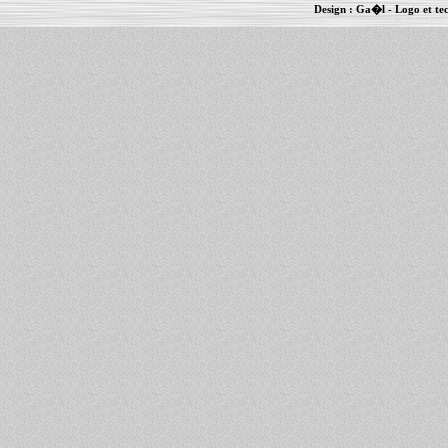
Design :
Ga�l
- Logo et te
Informations :
PowerBook
-
MacBook Pro
-
i