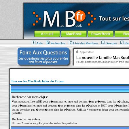
MacBook-fr.com : 100% Apple... 100% nomade !
Aller au contenu
-
Aller au menu général
-
Aller au menu de la
Menu général
Accueil
MacBook
PowerBook
iBo
Aide
Rechercher
Liste des Membres
Groupes
S'e
Tout sur les MacBook Index du Forum
Recherche par mots-cl�s:
Vous pouvez utiliser
AND
pour d�terminer les mots qui doivent �tre pr�sents dans les r�sultats
pour d�terminer les mots qui peuvent �tre pr�sents dans les r�sultats et
NOT
pour d�terminer l
qui ne devraient pas �tre pr�sents dans les r�sultats. Utilisez * comme un joker pour des recherch
partielles
Recherche par auteur:
Utilisez * comme un joker pour des recherches partielles