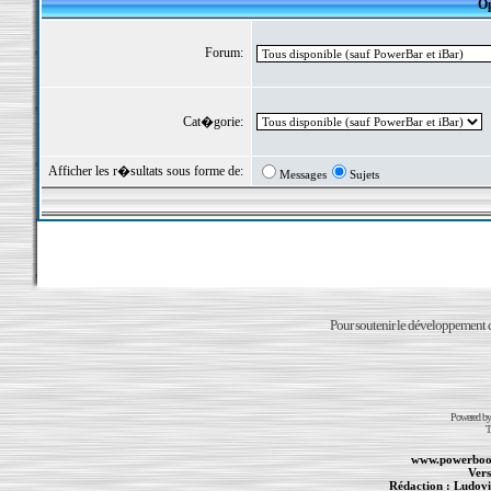
Op
Forum:
Cat�gorie:
Afficher les r�sultats sous forme de:
Messages
Sujets
Pour soutenir le développement du
Powered b
T
www.powerboo
Vers
Rédaction :
Ludovi