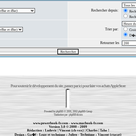
Rechercher depuis:
Reche
Reche
Trier par:
Crois
D�cr
Retourner les
Pour soutenir le développement du site, passez par ici pour faire vos achats AppleStore
Powered by
phpBB
© 2001, 2002 phpBB Group
Traduction par :
phpBB-fr.com
www.powerbook-fr.com
-
www.macbook-fr.com
Version 3.0 © 2000 - 2009
Rédaction :
Ludovic
|
Vincent (ch-vox)
|
Charles
|
Taho !
Design :
Ga�l
- Logo et technique :
Julien
- Technique :
Vincent (ctacat)