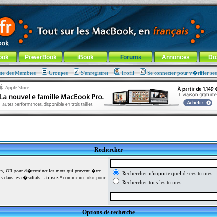
ade !
général
-
Aller au menu de la rubrique
ook
PowerBook
iBook
Forums
Annonces
Do
ste des Membres
Groupes
S'enregistrer
Profil
Se connecter pour v�rifier se
Rechercher
ts,
OR
pour d�terminer les mots qui peuvent �tre
Rechercher n'importe quel de ces termes
 dans les r�sultats. Utilisez * comme un joker pour
Rechercher tous les termes
Options de recherche