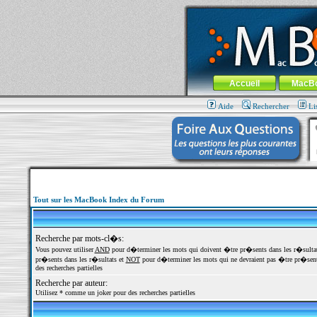
MacBook-fr.com : 100% Apple... 100% nom
Aller au contenu
-
Aller au menu 
Menu général
Accueil
MacB
Aide
Rechercher
Li
Tout sur les MacBook Index du Forum
Recherche par mots-cl�s:
Vous pouvez utiliser
AND
pour d�terminer les mots qui doivent �tre pr�sents dans les r�sulta
pr�sents dans les r�sultats et
NOT
pour d�terminer les mots qui ne devraient pas �tre pr�sents
des recherches partielles
Recherche par auteur:
Utilisez * comme un joker pour des recherches partielles