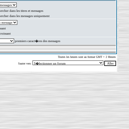
rcher dans les titres et messages
rcher dans les messages uniquement
sant
oissant
premiers caract�res des messages
Toutes les heures sont au format GMT + 2 Heures
Sauter vers: