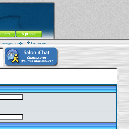
ssiers
À propos
s messages priv�s
Connexion