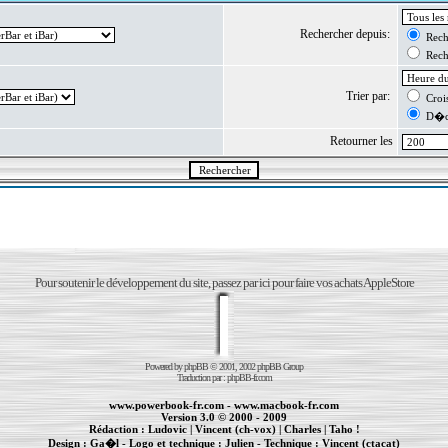
Rechercher depuis:
Reche
Reche
Trier par:
Crois
D�cr
Retourner les
Pour soutenir le développement du site, passez par ici pour faire vos achats AppleStore
Powered by
phpBB
© 2001, 2002 phpBB Group
Traduction par :
phpBB-fr.com
www.powerbook-fr.com
-
www.macbook-fr.com
Version 3.0 © 2000 - 2009
Rédaction :
Ludovic
|
Vincent (ch-vox)
|
Charles
|
Taho !
Design :
Ga�l
- Logo et technique :
Julien
- Technique :
Vincent (ctacat)