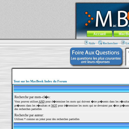
MacBook-fr.com : 100% Apple... 100% nom
Aller au contenu
-
Aller au menu 
Menu général
Accueil
MacB
Aide
Rechercher
Li
Tout sur les MacBook Index du Forum
Recherche par mots-cl�s:
Vous pouvez utiliser
AND
pour d�terminer les mots qui doivent �tre pr�sents dans les r�sulta
pr�sents dans les r�sultats et
NOT
pour d�terminer les mots qui ne devraient pas �tre pr�sents
des recherches partielles
Recherche par auteur:
Utilisez * comme un joker pour des recherches partielles