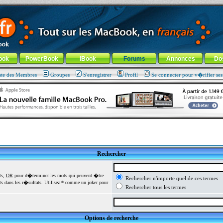
ade !
général
-
Aller au menu de la rubrique
ook
PowerBook
iBook
Forums
Annonces
Do
ste des Membres
Groupes
S'enregistrer
Profil
Se connecter pour v�rifier se
Rechercher
ts,
OR
pour d�terminer les mots qui peuvent �tre
Rechercher n'importe quel de ces termes
 dans les r�sultats. Utilisez * comme un joker pour
Rechercher tous les termes
Options de recherche