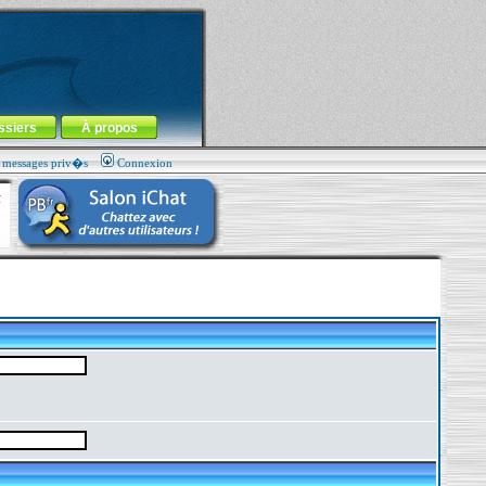
ssiers
À propos
s messages priv�s
Connexion