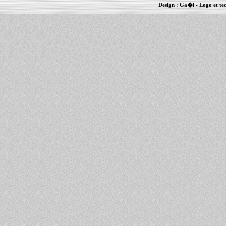
Design :
Ga�l
- Logo et te
Informations :
PowerBook
-
MacBook Pro
-
i