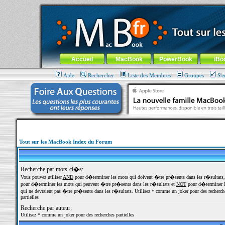
MacBook-fr.com : 100% Apple... 100% nomade !
Aller au contenu
-
Aller au menu général
-
Aller au menu de la
Menu général
Accueil
MacBook
PowerBook
iBo
Aide
Rechercher
Liste des Membres
Groupes
S'e
Tout sur les MacBook Index du Forum
Recherche par mots-cl�s:
Vous pouvez utiliser
AND
pour d�terminer les mots qui doivent �tre pr�sents dans les r�sultats
pour d�terminer les mots qui peuvent �tre pr�sents dans les r�sultats et
NOT
pour d�terminer l
qui ne devraient pas �tre pr�sents dans les r�sultats. Utilisez * comme un joker pour des recherch
partielles
Recherche par auteur:
Utilisez * comme un joker pour des recherches partielles