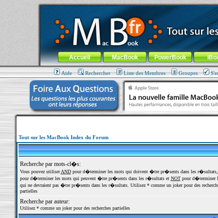
MacBook-fr.com : 100% Apple... 100% nomade !
Aller au contenu
-
Aller au menu général
-
Aller au menu de la
Menu général
Accueil
MacBook
PowerBook
iBo
Aide
Rechercher
Liste des Membres
Groupes
S'e
Tout sur les MacBook Index du Forum
Recherche par mots-cl�s:
Vous pouvez utiliser
AND
pour d�terminer les mots qui doivent �tre pr�sents dans les r�sultats
pour d�terminer les mots qui peuvent �tre pr�sents dans les r�sultats et
NOT
pour d�terminer l
qui ne devraient pas �tre pr�sents dans les r�sultats. Utilisez * comme un joker pour des recherch
partielles
Recherche par auteur:
Utilisez * comme un joker pour des recherches partielles