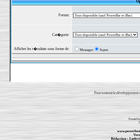
Op
Forum:
Cat�gorie:
Afficher les r�sultats sous forme de:
Messages
Sujets
Pour soutenir le développement du
Powered b
T
www.powerboo
Vers
Rédaction :
Ludovi