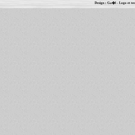
Design :
Ga�l
- Logo et te
Informations :
PowerBook
-
MacBook Pro
-
i