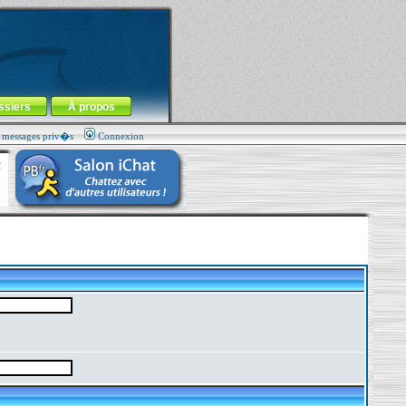
ssiers
À propos
s messages priv�s
Connexion