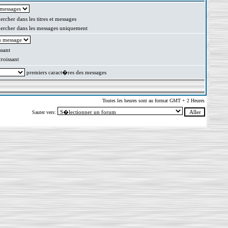
rcher dans les titres et messages
rcher dans les messages uniquement
sant
oissant
premiers caract�res des messages
Toutes les heures sont au format GMT + 2 Heures
Sauter vers: