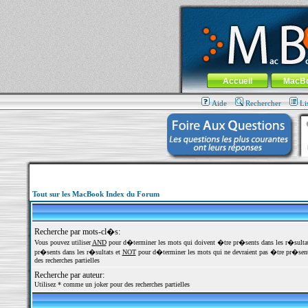
MacBook-fr.com : 100% Apple... 100% nom
Aller au contenu
-
Aller au menu 
Menu général
Accueil
MacB
Aide
Rechercher
Li
Tout sur les MacBook Index du Forum
Recherche par mots-cl�s:
Vous pouvez utiliser
AND
pour d�terminer les mots qui doivent �tre pr�sents dans les r�sulta
pr�sents dans les r�sultats et
NOT
pour d�terminer les mots qui ne devraient pas �tre pr�sents
des recherches partielles
Recherche par auteur:
Utilisez * comme un joker pour des recherches partielles