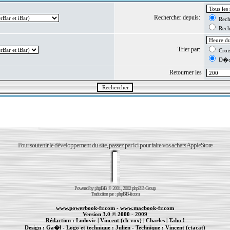
Rechercher depuis:
Reche
Reche
Trier par:
Crois
D�cr
Retourner les
Pour soutenir le développement du site, passez par ici pour faire vos achats AppleStore
Powered by
phpBB
© 2001, 2002 phpBB Group
Traduction par :
phpBB-fr.com
www.powerbook-fr.com
-
www.macbook-fr.com
Version 3.0 © 2000 - 2009
Rédaction :
Ludovic
|
Vincent (ch-vox)
|
Charles
|
Taho !
Design :
Ga�l
- Logo et technique :
Julien
- Technique :
Vincent (ctacat)