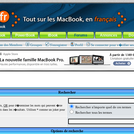
ade !
général
-
Aller au menu de la rubrique
ook
PowerBook
iBook
Forums
Annonces
Do
ste des Membres
Groupes
S'enregistrer
Profil
Se connecter pour v�rifier se
Rechercher
ts,
OR
pour d�terminer les mots qui peuvent �tre
Rechercher n'importe quel de ces termes
 dans les r�sultats. Utilisez * comme un joker pour
Rechercher tous les termes
Options de recherche