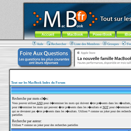
MacBook-fr.com : 100% Apple... 100% nomade !
Aller au contenu
-
Aller au menu général
-
Aller au menu de la
Menu général
Accueil
MacBook
PowerBook
iBo
Aide
Rechercher
Liste des Membres
Groupes
S'e
Tout sur les MacBook Index du Forum
Recherche par mots-cl�s:
Vous pouvez utiliser
AND
pour d�terminer les mots qui doivent �tre pr�sents dans les r�sultats
pour d�terminer les mots qui peuvent �tre pr�sents dans les r�sultats et
NOT
pour d�terminer l
qui ne devraient pas �tre pr�sents dans les r�sultats. Utilisez * comme un joker pour des recherch
partielles
Recherche par auteur:
Utilisez * comme un joker pour des recherches partielles