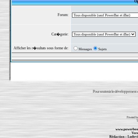
Op
Forum:
Cat�gorie:
Afficher les r�sultats sous forme de:
Messages
Sujets
Pour soutenir le développement du
Powered b
T
www.powerboo
Vers
Rédaction :
Ludovi