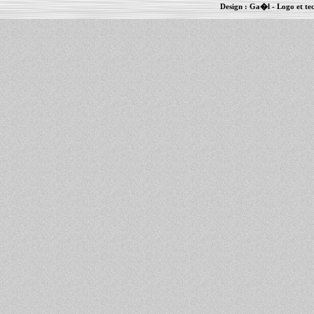
Design :
Ga�l
- Logo et te
Informations :
PowerBook
-
MacBook Pro
-
i