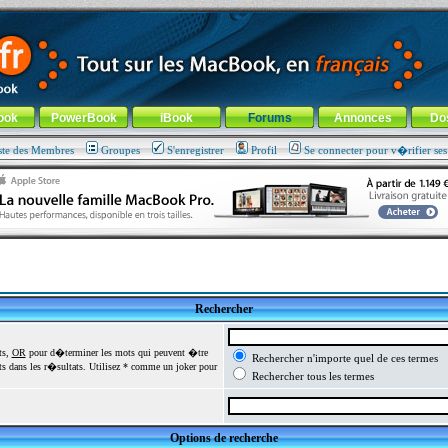
ade !
général
-
Aller au menu de la rubrique
ook
PowerBook
iBook
Forums
Annonces
Do
ste des Membres
Groupes
S'enregistrer
Profil
Se connecter pour v�rifier se
Rechercher
ts,
OR
pour d�terminer les mots qui peuvent �tre
Rechercher n'importe quel de ces termes
 dans les r�sultats. Utilisez * comme un joker pour
Rechercher tous les termes
Options de recherche