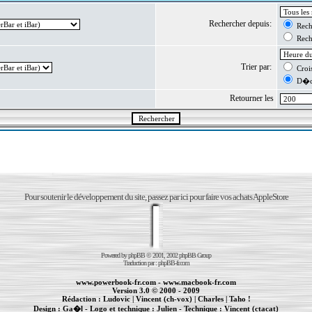
Rechercher depuis:
Reche
Reche
Trier par:
Crois
D�cr
Retourner les
Pour soutenir le développement du site, passez par ici pour faire vos achats AppleStore
Powered by
phpBB
© 2001, 2002 phpBB Group
Traduction par :
phpBB-fr.com
www.powerbook-fr.com
-
www.macbook-fr.com
Version 3.0 © 2000 - 2009
Rédaction :
Ludovic
|
Vincent (ch-vox)
|
Charles
|
Taho !
Design :
Ga�l
- Logo et technique :
Julien
- Technique :
Vincent (ctacat)