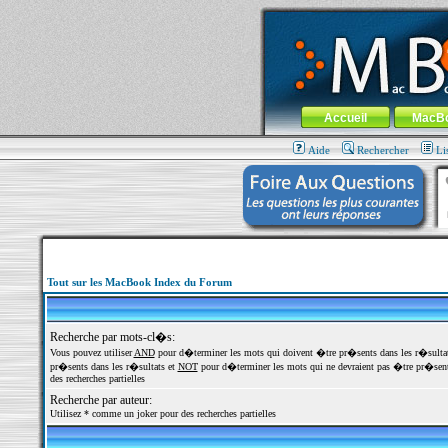
MacBook-fr.com : 100% Apple... 100% nom
Aller au contenu
-
Aller au menu 
Menu général
Accueil
MacB
Aide
Rechercher
Li
Tout sur les MacBook Index du Forum
Recherche par mots-cl�s:
Vous pouvez utiliser
AND
pour d�terminer les mots qui doivent �tre pr�sents dans les r�sulta
pr�sents dans les r�sultats et
NOT
pour d�terminer les mots qui ne devraient pas �tre pr�sents
des recherches partielles
Recherche par auteur:
Utilisez * comme un joker pour des recherches partielles