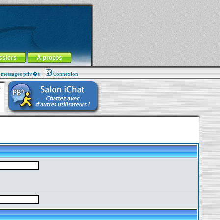
ssiers
À propos
s messages priv�s
Connexion