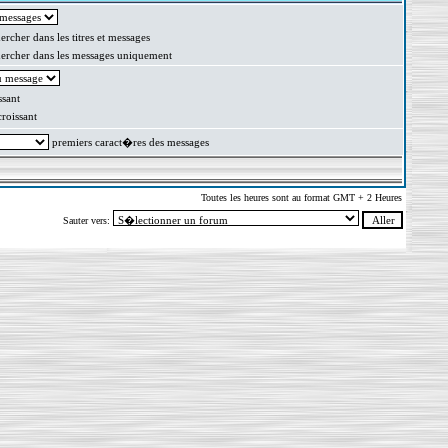
rcher dans les titres et messages
rcher dans les messages uniquement
sant
oissant
premiers caract�res des messages
Toutes les heures sont au format GMT + 2 Heures
Sauter vers: