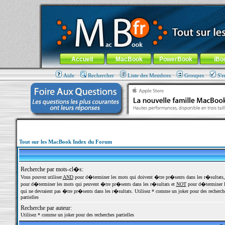
MacBook-fr.com : 100% Apple... 100% nomade !
Aller au contenu
-
Aller au menu général
-
Aller au menu de la
Menu général
Accueil
MacBook
PowerBook
iBo
Aide
Rechercher
Liste des Membres
Groupes
S'e
Tout sur les MacBook Index du Forum
Recherche par mots-cl�s:
Vous pouvez utiliser
AND
pour d�terminer les mots qui doivent �tre pr�sents dans les r�sultats
pour d�terminer les mots qui peuvent �tre pr�sents dans les r�sultats et
NOT
pour d�terminer l
qui ne devraient pas �tre pr�sents dans les r�sultats. Utilisez * comme un joker pour des recherch
partielles
Recherche par auteur:
Utilisez * comme un joker pour des recherches partielles