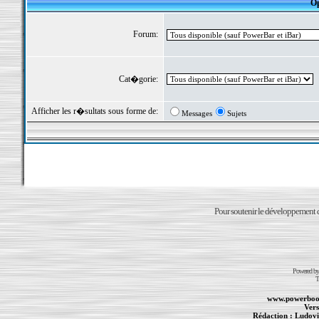
Op
Forum:
Cat�gorie:
Afficher les r�sultats sous forme de:
Messages
Sujets
Pour soutenir le développement du
Powered b
T
www.powerboo
Vers
Rédaction :
Ludovi