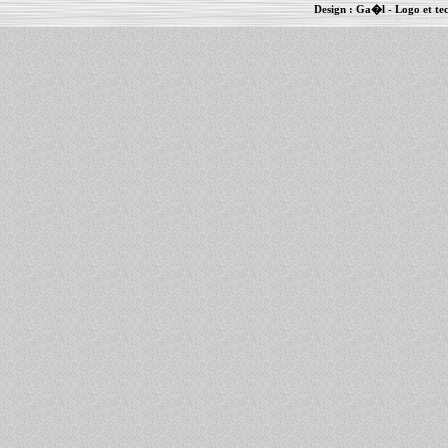
Design :
Ga�l
- Logo et te
Informations :
PowerBook
-
MacBook Pro
-
i