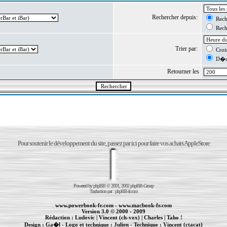
Rechercher depuis:
Reche
Reche
Trier par:
Crois
D�cr
Retourner les
Pour soutenir le développement du site, passez par ici pour faire vos achats AppleStore
Powered by
phpBB
© 2001, 2002 phpBB Group
Traduction par :
phpBB-fr.com
www.powerbook-fr.com
-
www.macbook-fr.com
Version 3.0 © 2000 - 2009
Rédaction :
Ludovic
|
Vincent (ch-vox)
|
Charles
|
Taho !
Design :
Ga�l
- Logo et technique :
Julien
- Technique :
Vincent (ctacat)