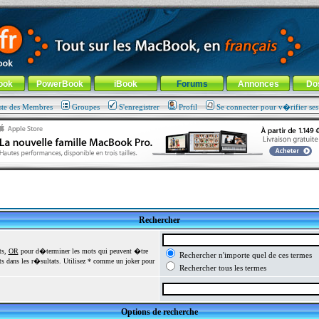
ade !
général
-
Aller au menu de la rubrique
ook
PowerBook
iBook
Forums
Annonces
Do
ste des Membres
Groupes
S'enregistrer
Profil
Se connecter pour v�rifier se
Rechercher
ts,
OR
pour d�terminer les mots qui peuvent �tre
Rechercher n'importe quel de ces termes
 dans les r�sultats. Utilisez * comme un joker pour
Rechercher tous les termes
Options de recherche