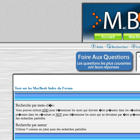
MacBook-fr.com : 100% Apple... 100% nom
Aller au contenu
-
Aller au menu 
Menu général
Accueil
MacB
Aide
Rechercher
Li
Tout sur les MacBook Index du Forum
Recherche par mots-cl�s:
Vous pouvez utiliser
AND
pour d�terminer les mots qui doivent �tre pr�sents dans les r�sulta
pr�sents dans les r�sultats et
NOT
pour d�terminer les mots qui ne devraient pas �tre pr�sents
des recherches partielles
Recherche par auteur:
Utilisez * comme un joker pour des recherches partielles