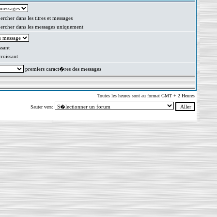
rcher dans les titres et messages
rcher dans les messages uniquement
sant
oissant
premiers caract�res des messages
Toutes les heures sont au format GMT + 2 Heures
Sauter vers: