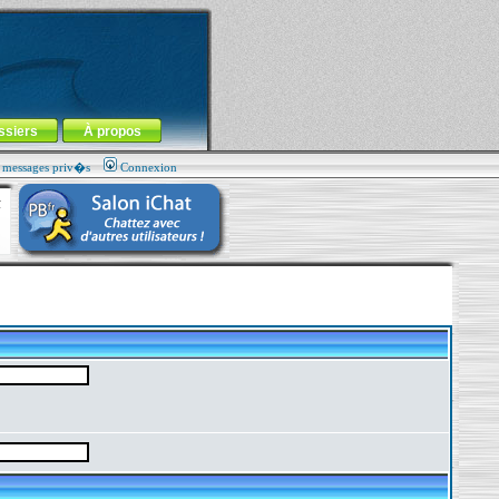
ssiers
À propos
s messages priv�s
Connexion