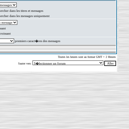
rcher dans les titres et messages
rcher dans les messages uniquement
sant
oissant
premiers caract�res des messages
Toutes les heures sont au format GMT + 2 Heures
Sauter vers: