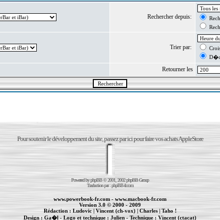
Rechercher depuis:
Reche
Reche
Trier par:
Crois
D�cr
Retourner les
Pour soutenir le développement du site, passez par ici pour faire vos achats AppleStore
Powered by
phpBB
© 2001, 2002 phpBB Group
Traduction par :
phpBB-fr.com
www.powerbook-fr.com
-
www.macbook-fr.com
Version 3.0 © 2000 - 2009
Rédaction :
Ludovic
|
Vincent (ch-vox)
|
Charles
|
Taho !
Design :
Ga�l
- Logo et technique :
Julien
- Technique :
Vincent (ctacat)