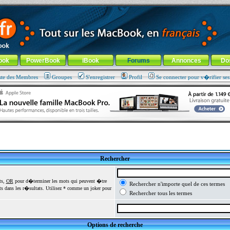
ade !
général
-
Aller au menu de la rubrique
ook
PowerBook
iBook
Forums
Annonces
Do
ste des Membres
Groupes
S'enregistrer
Profil
Se connecter pour v�rifier se
Rechercher
ts,
OR
pour d�terminer les mots qui peuvent �tre
Rechercher n'importe quel de ces termes
 dans les r�sultats. Utilisez * comme un joker pour
Rechercher tous les termes
Options de recherche