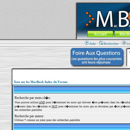
MacBook-fr.com : 100% Apple... 100% nom
Aller au contenu
-
Aller au menu 
Menu général
Accueil
MacB
Aide
Rechercher
Li
Tout sur les MacBook Index du Forum
Recherche par mots-cl�s:
Vous pouvez utiliser
AND
pour d�terminer les mots qui doivent �tre pr�sents dans les r�sulta
pr�sents dans les r�sultats et
NOT
pour d�terminer les mots qui ne devraient pas �tre pr�sents
des recherches partielles
Recherche par auteur:
Utilisez * comme un joker pour des recherches partielles