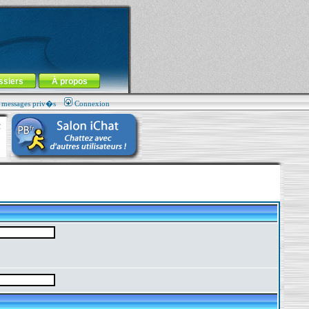
ssiers
À propos
s messages priv�s
Connexion