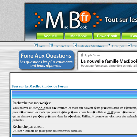
MacBook-fr.com : 100% Apple... 100% nomade !
Aller au contenu
-
Aller au menu général
-
Aller au menu de la
Menu général
Accueil
MacBook
PowerBook
iBo
Aide
Rechercher
Liste des Membres
Groupes
S'e
Tout sur les MacBook Index du Forum
Recherche par mots-cl�s:
Vous pouvez utiliser
AND
pour d�terminer les mots qui doivent �tre pr�sents dans les r�sultats
pour d�terminer les mots qui peuvent �tre pr�sents dans les r�sultats et
NOT
pour d�terminer l
qui ne devraient pas �tre pr�sents dans les r�sultats. Utilisez * comme un joker pour des recherch
partielles
Recherche par auteur:
Utilisez * comme un joker pour des recherches partielles