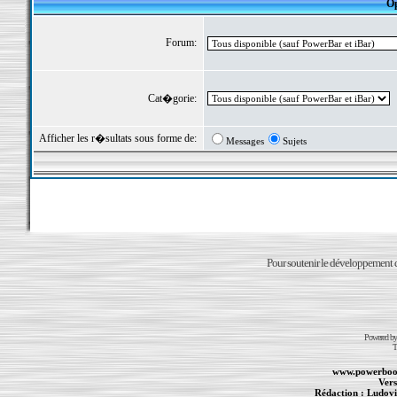
Op
Forum:
Cat�gorie:
Afficher les r�sultats sous forme de:
Messages
Sujets
Pour soutenir le développement du
Powered b
T
www.powerboo
Vers
Rédaction :
Ludovi