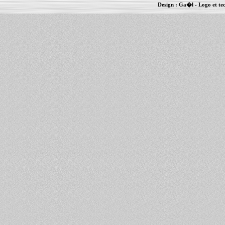
Design :
Ga�l
- Logo et te
Informations :
PowerBook
-
MacBook Pro
-
i