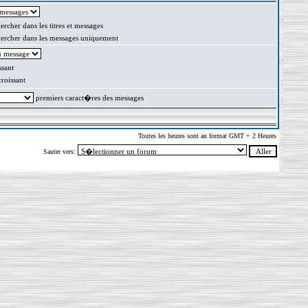
rcher dans les titres et messages
rcher dans les messages uniquement
sant
oissant
premiers caract�res des messages
Toutes les heures sont au format GMT + 2 Heures
Sauter vers: