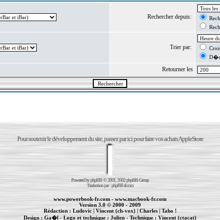
Rechercher depuis:
Reche
Reche
Trier par:
Crois
D�cr
Retourner les
Pour soutenir le développement du site, passez par ici pour faire vos achats AppleStore
Powered by
phpBB
© 2001, 2002 phpBB Group
Traduction par :
phpBB-fr.com
www.powerbook-fr.com
-
www.macbook-fr.com
Version 3.0 © 2000 - 2009
Rédaction :
Ludovic
|
Vincent (ch-vox)
|
Charles
|
Taho !
Design :
Ga�l
- Logo et technique :
Julien
- Technique :
Vincent (ctacat)