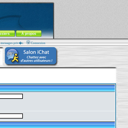
ssiers
À propos
s messages priv�s
Connexion