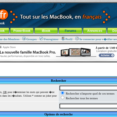
ade !
général
-
Aller au menu de la rubrique
ook
PowerBook
iBook
Forums
Annonces
Do
ste des Membres
Groupes
S'enregistrer
Profil
Se connecter pour v�rifier se
Rechercher
ts,
OR
pour d�terminer les mots qui peuvent �tre
Rechercher n'importe quel de ces termes
 dans les r�sultats. Utilisez * comme un joker pour
Rechercher tous les termes
Options de recherche