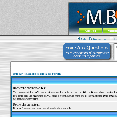
MacBook-fr.com : 100% Apple... 100% nom
Aller au contenu
-
Aller au menu 
Menu général
Accueil
MacB
Aide
Rechercher
Li
Tout sur les MacBook Index du Forum
Recherche par mots-cl�s:
Vous pouvez utiliser
AND
pour d�terminer les mots qui doivent �tre pr�sents dans les r�sulta
pr�sents dans les r�sultats et
NOT
pour d�terminer les mots qui ne devraient pas �tre pr�sents
des recherches partielles
Recherche par auteur:
Utilisez * comme un joker pour des recherches partielles