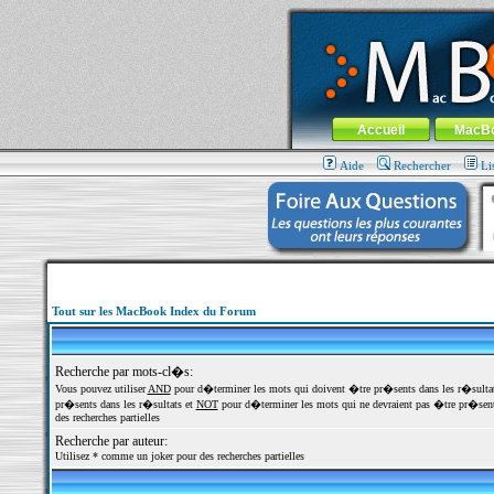
MacBook-fr.com : 100% Apple... 100% nom
Aller au contenu
-
Aller au menu 
Menu général
Accueil
MacB
Aide
Rechercher
Li
Tout sur les MacBook Index du Forum
Recherche par mots-cl�s:
Vous pouvez utiliser
AND
pour d�terminer les mots qui doivent �tre pr�sents dans les r�sulta
pr�sents dans les r�sultats et
NOT
pour d�terminer les mots qui ne devraient pas �tre pr�sents
des recherches partielles
Recherche par auteur:
Utilisez * comme un joker pour des recherches partielles