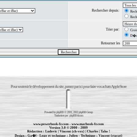
Rechercher depuis:
Reche
Reche
Trier par:
Crois
D�cr
Retourner les
Pour soutenir le développement du site, passez par ici pour faire vos achats AppleStore
Powered by
phpBB
© 2001, 2002 phpBB Group
Traduction par :
phpBB-fr.com
www.powerbook-fr.com
-
www.macbook-fr.com
Version 3.0 © 2000 - 2009
Rédaction :
Ludovic
|
Vincent (ch-vox)
|
Charles
|
Taho !
Design :
Ga�l
- Logo et technique :
Julien
- Technique :
Vincent (ctacat)