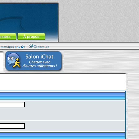
ssiers
À propos
s messages priv�s
Connexion