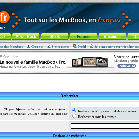
ade !
général
-
Aller au menu de la rubrique
ook
PowerBook
iBook
Forums
Annonces
Do
ste des Membres
Groupes
S'enregistrer
Profil
Se connecter pour v�rifier se
Rechercher
ts,
OR
pour d�terminer les mots qui peuvent �tre
Rechercher n'importe quel de ces termes
 dans les r�sultats. Utilisez * comme un joker pour
Rechercher tous les termes
Options de recherche