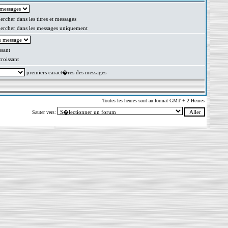
rcher dans les titres et messages
rcher dans les messages uniquement
sant
oissant
premiers caract�res des messages
Toutes les heures sont au format GMT + 2 Heures
Sauter vers: