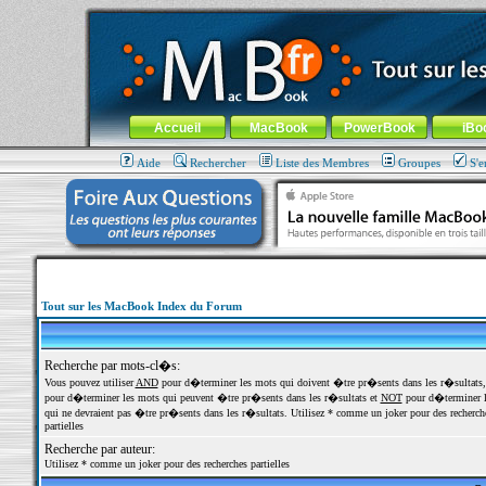
MacBook-fr.com : 100% Apple... 100% nomade !
Aller au contenu
-
Aller au menu général
-
Aller au menu de la
Menu général
Accueil
MacBook
PowerBook
iBo
Aide
Rechercher
Liste des Membres
Groupes
S'e
Tout sur les MacBook Index du Forum
Recherche par mots-cl�s:
Vous pouvez utiliser
AND
pour d�terminer les mots qui doivent �tre pr�sents dans les r�sultats
pour d�terminer les mots qui peuvent �tre pr�sents dans les r�sultats et
NOT
pour d�terminer l
qui ne devraient pas �tre pr�sents dans les r�sultats. Utilisez * comme un joker pour des recherch
partielles
Recherche par auteur:
Utilisez * comme un joker pour des recherches partielles