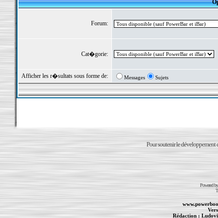
Op
Forum:
Cat�gorie:
Afficher les r�sultats sous forme de:
Messages
Sujets
Pour soutenir le développement du
Powered b
T
www.powerboo
Vers
Rédaction :
Ludovi