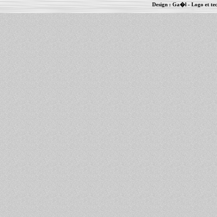
Design :
Ga�l
- Logo et te
Informations :
PowerBook
-
MacBook Pro
-
i