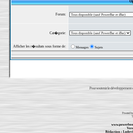
Op
Forum:
Cat�gorie:
Afficher les r�sultats sous forme de:
Messages
Sujets
Pour soutenir le développement du
Powered b
T
www.powerboo
Vers
Rédaction :
Ludovi