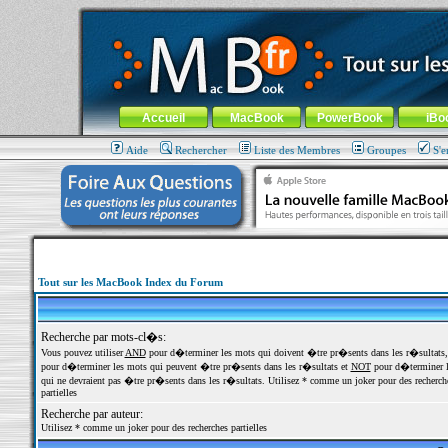
MacBook-fr.com : 100% Apple... 100% nomade !
Aller au contenu
-
Aller au menu général
-
Aller au menu de la
Menu général
Accueil
MacBook
PowerBook
iBo
Aide
Rechercher
Liste des Membres
Groupes
S'e
Tout sur les MacBook Index du Forum
Recherche par mots-cl�s:
Vous pouvez utiliser
AND
pour d�terminer les mots qui doivent �tre pr�sents dans les r�sultats
pour d�terminer les mots qui peuvent �tre pr�sents dans les r�sultats et
NOT
pour d�terminer l
qui ne devraient pas �tre pr�sents dans les r�sultats. Utilisez * comme un joker pour des recherch
partielles
Recherche par auteur:
Utilisez * comme un joker pour des recherches partielles