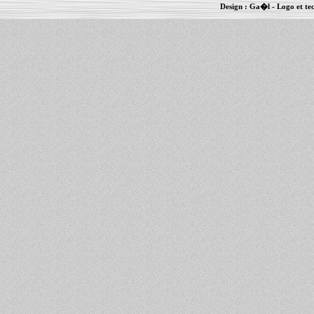
Design :
Ga�l
- Logo et te
Informations :
PowerBook
-
MacBook Pro
-
i