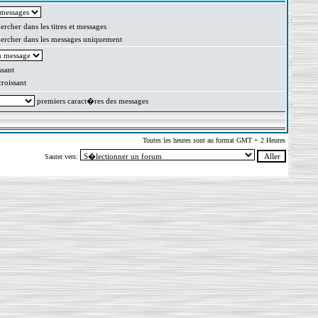
rcher dans les titres et messages
rcher dans les messages uniquement
sant
oissant
premiers caract�res des messages
Toutes les heures sont au format GMT + 2 Heures
Sauter vers: