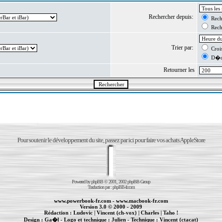
Rechercher depuis:
Reche
Reche
Trier par:
Crois
D�cr
Retourner les
Pour soutenir le développement du site, passez par ici pour faire vos achats AppleStore
Powered by
phpBB
© 2001, 2002 phpBB Group
Traduction par :
phpBB-fr.com
www.powerbook-fr.com
-
www.macbook-fr.com
Version 3.0 © 2000 - 2009
Rédaction :
Ludovic
|
Vincent (ch-vox)
|
Charles
|
Taho !
Design :
Ga�l
- Logo et technique :
Julien
- Technique :
Vincent (ctacat)