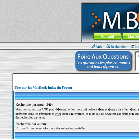
MacBook-fr.com : 100% Apple... 100% nom
Aller au contenu
-
Aller au menu 
Menu général
Accueil
MacB
Aide
Rechercher
Li
Tout sur les MacBook Index du Forum
Recherche par mots-cl�s:
Vous pouvez utiliser
AND
pour d�terminer les mots qui doivent �tre pr�sents dans les r�sulta
pr�sents dans les r�sultats et
NOT
pour d�terminer les mots qui ne devraient pas �tre pr�sents
des recherches partielles
Recherche par auteur:
Utilisez * comme un joker pour des recherches partielles