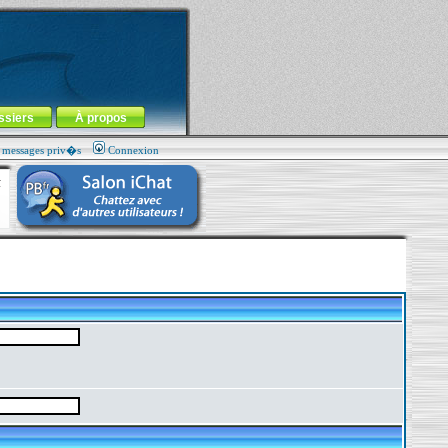
ssiers
À propos
s messages priv�s
Connexion