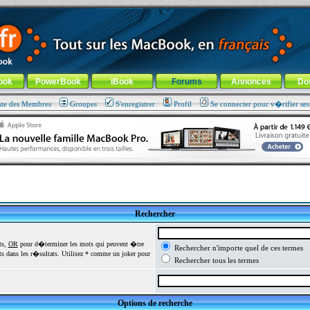
ade !
général
-
Aller au menu de la rubrique
ook
PowerBook
iBook
Forums
Annonces
Do
ste des Membres
Groupes
S'enregistrer
Profil
Se connecter pour v�rifier se
Rechercher
ts,
OR
pour d�terminer les mots qui peuvent �tre
Rechercher n'importe quel de ces termes
 dans les r�sultats. Utilisez * comme un joker pour
Rechercher tous les termes
Options de recherche