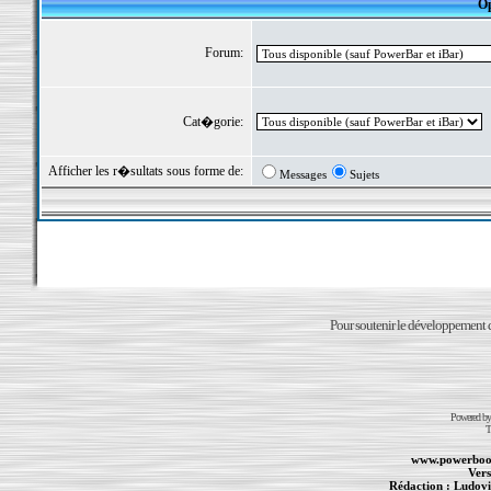
Op
Forum:
Cat�gorie:
Afficher les r�sultats sous forme de:
Messages
Sujets
Pour soutenir le développement du
Powered b
T
www.powerboo
Vers
Rédaction :
Ludovi