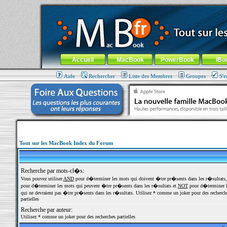
MacBook-fr.com : 100% Apple... 100% nomade !
Aller au contenu
-
Aller au menu général
-
Aller au menu de la
Menu général
Accueil
MacBook
PowerBook
iBo
Aide
Rechercher
Liste des Membres
Groupes
S'e
Tout sur les MacBook Index du Forum
Recherche par mots-cl�s:
Vous pouvez utiliser
AND
pour d�terminer les mots qui doivent �tre pr�sents dans les r�sultats
pour d�terminer les mots qui peuvent �tre pr�sents dans les r�sultats et
NOT
pour d�terminer l
qui ne devraient pas �tre pr�sents dans les r�sultats. Utilisez * comme un joker pour des recherch
partielles
Recherche par auteur:
Utilisez * comme un joker pour des recherches partielles