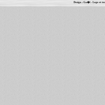
Design :
Ga�l
- Logo et te
Informations :
PowerBook
-
MacBook Pro
-
i