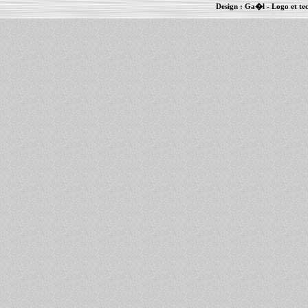
Design :
Ga�l
- Logo et te
Informations :
PowerBook
-
MacBook Pro
-
i