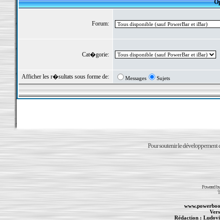
Op
Forum:
Cat�gorie:
Afficher les r�sultats sous forme de:
Messages
Sujets
Pour soutenir le développement du
Powered b
T
www.powerboo
Vers
Rédaction :
Ludovi