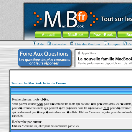
MacBook-fr.com : 100% Apple... 100% nomade !
Aller au contenu
-
Aller au menu général
-
Aller au menu de la
Menu général
Accueil
MacBook
PowerBook
iBo
Aide
Rechercher
Liste des Membres
Groupes
S'e
Tout sur les MacBook Index du Forum
Recherche par mots-cl�s:
Vous pouvez utiliser
AND
pour d�terminer les mots qui doivent �tre pr�sents dans les r�sultats
pour d�terminer les mots qui peuvent �tre pr�sents dans les r�sultats et
NOT
pour d�terminer l
qui ne devraient pas �tre pr�sents dans les r�sultats. Utilisez * comme un joker pour des recherch
partielles
Recherche par auteur:
Utilisez * comme un joker pour des recherches partielles