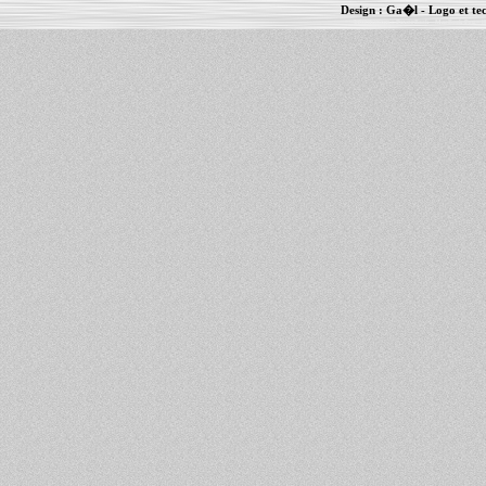
Design :
Ga�l
- Logo et te
Informations :
PowerBook
-
MacBook Pro
-
i