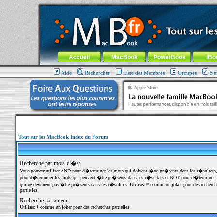
MacBook-fr.com : 100% Apple... 100% nomade !
Aller au contenu
-
Aller au menu général
-
Aller au menu de la
Menu général
Accueil
MacBook
PowerBook
iBo
Aide
Rechercher
Liste des Membres
Groupes
S'e
Tout sur les MacBook Index du Forum
Recherche par mots-cl�s:
Vous pouvez utiliser
AND
pour d�terminer les mots qui doivent �tre pr�sents dans les r�sultats
pour d�terminer les mots qui peuvent �tre pr�sents dans les r�sultats et
NOT
pour d�terminer l
qui ne devraient pas �tre pr�sents dans les r�sultats. Utilisez * comme un joker pour des recherch
partielles
Recherche par auteur:
Utilisez * comme un joker pour des recherches partielles