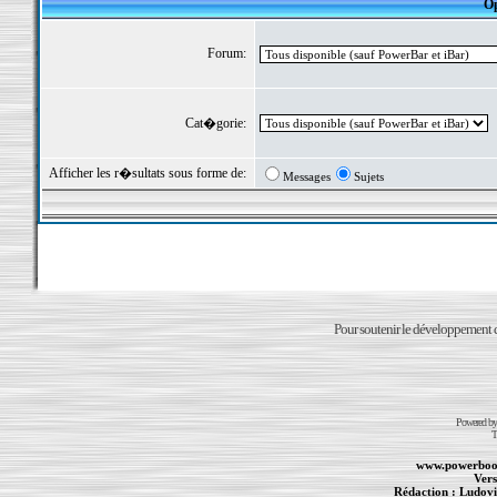
Op
Forum:
Cat�gorie:
Afficher les r�sultats sous forme de:
Messages
Sujets
Pour soutenir le développement du
Powered b
T
www.powerboo
Vers
Rédaction :
Ludovi