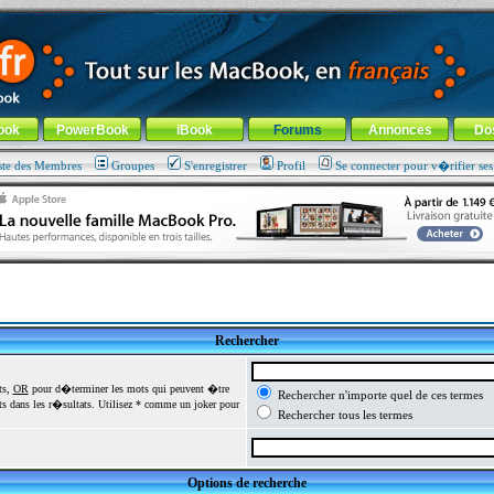
ade !
général
-
Aller au menu de la rubrique
ook
PowerBook
iBook
Forums
Annonces
Do
ste des Membres
Groupes
S'enregistrer
Profil
Se connecter pour v�rifier se
Rechercher
ts,
OR
pour d�terminer les mots qui peuvent �tre
Rechercher n'importe quel de ces termes
 dans les r�sultats. Utilisez * comme un joker pour
Rechercher tous les termes
Options de recherche