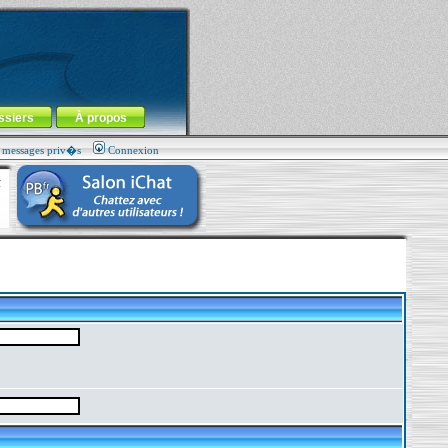
ssiers
À propos
s messages priv�s
Connexion