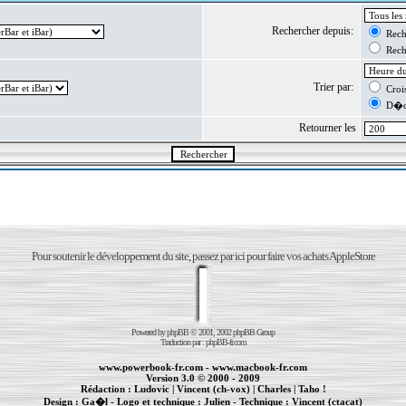
Rechercher depuis:
Reche
Reche
Trier par:
Crois
D�cr
Retourner les
Pour soutenir le développement du site, passez par ici pour faire vos achats AppleStore
Powered by
phpBB
© 2001, 2002 phpBB Group
Traduction par :
phpBB-fr.com
www.powerbook-fr.com
-
www.macbook-fr.com
Version 3.0 © 2000 - 2009
Rédaction :
Ludovic
|
Vincent (ch-vox)
|
Charles
|
Taho !
Design :
Ga�l
- Logo et technique :
Julien
- Technique :
Vincent (ctacat)