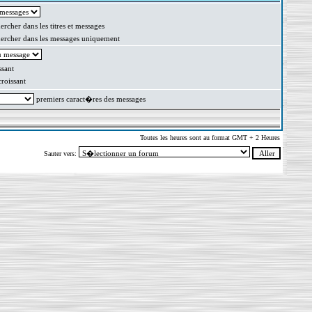
rcher dans les titres et messages
rcher dans les messages uniquement
sant
oissant
premiers caract�res des messages
Toutes les heures sont au format GMT + 2 Heures
Sauter vers: