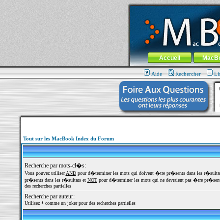
MacBook-fr.com : 100% Apple... 100% nom
Aller au contenu
-
Aller au menu 
Menu général
Accueil
MacB
Aide
Rechercher
Li
Tout sur les MacBook Index du Forum
Recherche par mots-cl�s:
Vous pouvez utiliser
AND
pour d�terminer les mots qui doivent �tre pr�sents dans les r�sulta
pr�sents dans les r�sultats et
NOT
pour d�terminer les mots qui ne devraient pas �tre pr�sents
des recherches partielles
Recherche par auteur:
Utilisez * comme un joker pour des recherches partielles