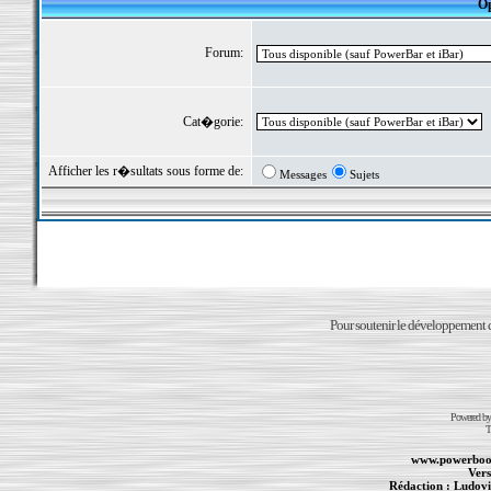
Op
Forum:
Cat�gorie:
Afficher les r�sultats sous forme de:
Messages
Sujets
Pour soutenir le développement du
Powered b
T
www.powerboo
Vers
Rédaction :
Ludovi