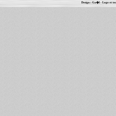
Design :
Ga�l
- Logo et te
Informations :
PowerBook
-
MacBook Pro
-
i