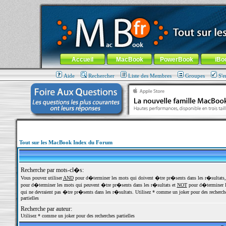
MacBook-fr.com : 100% Apple... 100% nomade !
Aller au contenu
-
Aller au menu général
-
Aller au menu de la
Menu général
Accueil
MacBook
PowerBook
iBo
Aide
Rechercher
Liste des Membres
Groupes
S'e
Tout sur les MacBook Index du Forum
Recherche par mots-cl�s:
Vous pouvez utiliser
AND
pour d�terminer les mots qui doivent �tre pr�sents dans les r�sultats
pour d�terminer les mots qui peuvent �tre pr�sents dans les r�sultats et
NOT
pour d�terminer l
qui ne devraient pas �tre pr�sents dans les r�sultats. Utilisez * comme un joker pour des recherch
partielles
Recherche par auteur:
Utilisez * comme un joker pour des recherches partielles