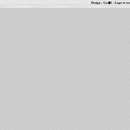
Design :
Ga�l
- Logo et te
Informations :
PowerBook
-
MacBook Pro
-
i