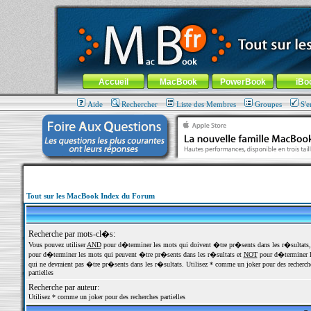
MacBook-fr.com : 100% Apple... 100% nomade !
Aller au contenu
-
Aller au menu général
-
Aller au menu de la
Menu général
Accueil
MacBook
PowerBook
iBo
Aide
Rechercher
Liste des Membres
Groupes
S'e
Tout sur les MacBook Index du Forum
Recherche par mots-cl�s:
Vous pouvez utiliser
AND
pour d�terminer les mots qui doivent �tre pr�sents dans les r�sultats
pour d�terminer les mots qui peuvent �tre pr�sents dans les r�sultats et
NOT
pour d�terminer l
qui ne devraient pas �tre pr�sents dans les r�sultats. Utilisez * comme un joker pour des recherch
partielles
Recherche par auteur:
Utilisez * comme un joker pour des recherches partielles