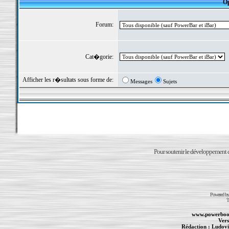
Op
Forum:
Cat�gorie:
Afficher les r�sultats sous forme de:
Messages
Sujets
Pour soutenir le développement du
Powered b
T
www.powerboo
Vers
Rédaction :
Ludovi