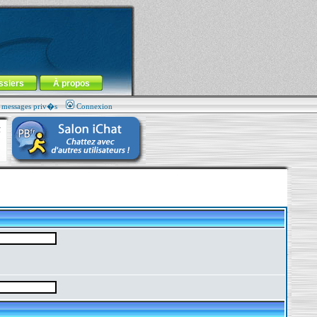
ssiers
À propos
s messages priv�s
Connexion