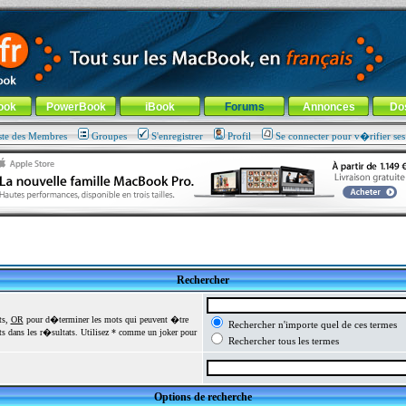
ade !
général
-
Aller au menu de la rubrique
ook
PowerBook
iBook
Forums
Annonces
Do
ste des Membres
Groupes
S'enregistrer
Profil
Se connecter pour v�rifier se
Rechercher
ts,
OR
pour d�terminer les mots qui peuvent �tre
Rechercher n'importe quel de ces termes
 dans les r�sultats. Utilisez * comme un joker pour
Rechercher tous les termes
Options de recherche