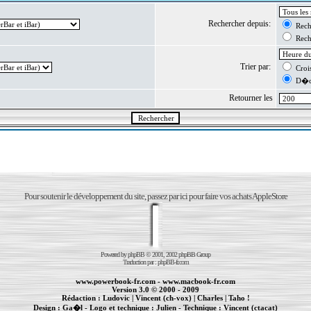
Rechercher depuis:
Reche
Reche
Trier par:
Crois
D�cr
Retourner les
Pour soutenir le développement du site, passez par ici pour faire vos achats AppleStore
Powered by
phpBB
© 2001, 2002 phpBB Group
Traduction par :
phpBB-fr.com
www.powerbook-fr.com
-
www.macbook-fr.com
Version 3.0 © 2000 - 2009
Rédaction :
Ludovic
|
Vincent (ch-vox)
|
Charles
|
Taho !
Design :
Ga�l
- Logo et technique :
Julien
- Technique :
Vincent (ctacat)