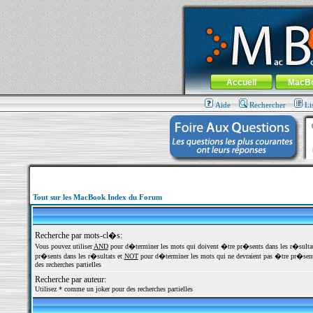
MacBook-fr.com : 100% Apple... 100% nom
Aller au contenu
-
Aller au menu 
Menu général
Accueil
MacB
Aide
Rechercher
Li
Tout sur les MacBook Index du Forum
Recherche par mots-cl�s:
Vous pouvez utiliser
AND
pour d�terminer les mots qui doivent �tre pr�sents dans les r�sulta
pr�sents dans les r�sultats et
NOT
pour d�terminer les mots qui ne devraient pas �tre pr�sents
des recherches partielles
Recherche par auteur:
Utilisez * comme un joker pour des recherches partielles