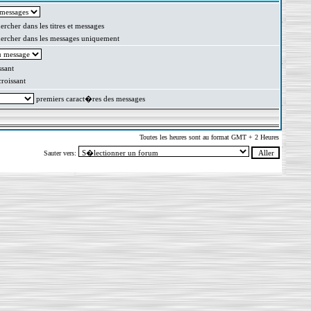
rcher dans les titres et messages
rcher dans les messages uniquement
sant
oissant
premiers caract�res des messages
Toutes les heures sont au format GMT + 2 Heures
Sauter vers: