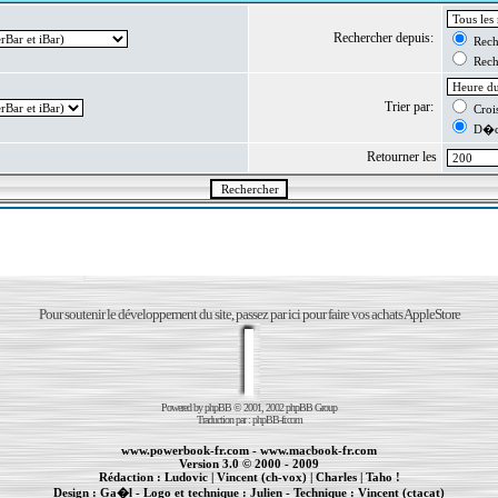
Rechercher depuis:
Reche
Reche
Trier par:
Crois
D�cr
Retourner les
Pour soutenir le développement du site, passez par ici pour faire vos achats AppleStore
Powered by
phpBB
© 2001, 2002 phpBB Group
Traduction par :
phpBB-fr.com
www.powerbook-fr.com
-
www.macbook-fr.com
Version 3.0 © 2000 - 2009
Rédaction :
Ludovic
|
Vincent (ch-vox)
|
Charles
|
Taho !
Design :
Ga�l
- Logo et technique :
Julien
- Technique :
Vincent (ctacat)