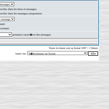
rcher dans les titres et messages
rcher dans les messages uniquement
sant
oissant
premiers caract�res des messages
Toutes les heures sont au format GMT + 2 Heures
Sauter vers: