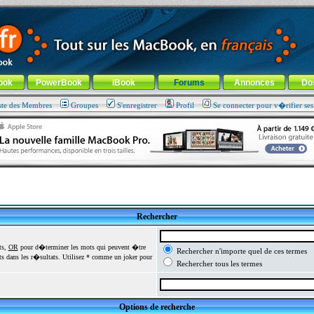
ade !
général
-
Aller au menu de la rubrique
ook
PowerBook
iBook
Forums
Annonces
Do
ste des Membres
Groupes
S'enregistrer
Profil
Se connecter pour v�rifier se
Rechercher
ts,
OR
pour d�terminer les mots qui peuvent �tre
Rechercher n'importe quel de ces termes
 dans les r�sultats. Utilisez * comme un joker pour
Rechercher tous les termes
Options de recherche