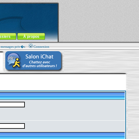
ssiers
À propos
s messages priv�s
Connexion