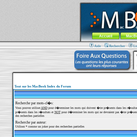
MacBook-fr.com : 100% Apple... 100% nom
Aller au contenu
-
Aller au menu 
Menu général
Accueil
MacB
Aide
Rechercher
Li
Tout sur les MacBook Index du Forum
Recherche par mots-cl�s:
Vous pouvez utiliser
AND
pour d�terminer les mots qui doivent �tre pr�sents dans les r�sulta
pr�sents dans les r�sultats et
NOT
pour d�terminer les mots qui ne devraient pas �tre pr�sents
des recherches partielles
Recherche par auteur:
Utilisez * comme un joker pour des recherches partielles