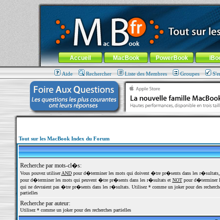
MacBook-fr.com : 100% Apple... 100% nomade !
Aller au contenu
-
Aller au menu général
-
Aller au menu de la
Menu général
Accueil
MacBook
PowerBook
iBo
Aide
Rechercher
Liste des Membres
Groupes
S'e
Tout sur les MacBook Index du Forum
Recherche par mots-cl�s:
Vous pouvez utiliser
AND
pour d�terminer les mots qui doivent �tre pr�sents dans les r�sultats
pour d�terminer les mots qui peuvent �tre pr�sents dans les r�sultats et
NOT
pour d�terminer l
qui ne devraient pas �tre pr�sents dans les r�sultats. Utilisez * comme un joker pour des recherch
partielles
Recherche par auteur:
Utilisez * comme un joker pour des recherches partielles