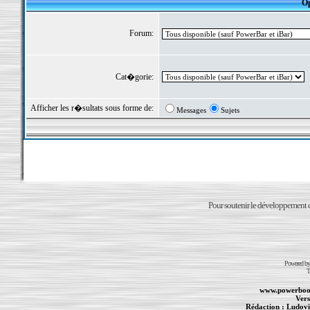
Op
Forum:
Cat�gorie:
Afficher les r�sultats sous forme de:
Messages
Sujets
Pour soutenir le développement du
Powered b
T
www.powerboo
Vers
Rédaction :
Ludovi