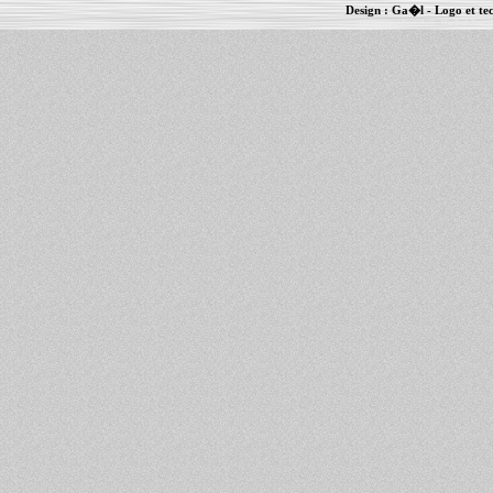
Design :
Ga�l
- Logo et te
Informations :
PowerBook
-
MacBook Pro
-
i