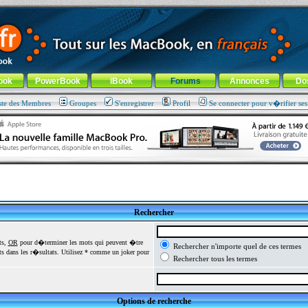
ade !
général
-
Aller au menu de la rubrique
ook
PowerBook
iBook
Forums
Annonces
Do
ste des Membres
Groupes
S'enregistrer
Profil
Se connecter pour v�rifier se
Rechercher
ts,
OR
pour d�terminer les mots qui peuvent �tre
Rechercher n'importe quel de ces termes
 dans les r�sultats. Utilisez * comme un joker pour
Rechercher tous les termes
Options de recherche