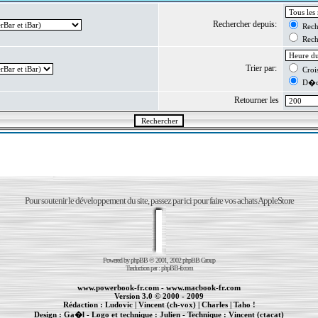
Rechercher depuis:
Reche
Reche
Trier par:
Crois
D�cr
Retourner les
Pour soutenir le développement du site, passez par ici pour faire vos achats AppleStore
Powered by
phpBB
© 2001, 2002 phpBB Group
Traduction par :
phpBB-fr.com
www.powerbook-fr.com
-
www.macbook-fr.com
Version 3.0 © 2000 - 2009
Rédaction :
Ludovic
|
Vincent (ch-vox)
|
Charles
|
Taho !
Design :
Ga�l
- Logo et technique :
Julien
- Technique :
Vincent (ctacat)