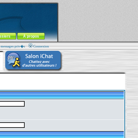
ssiers
À propos
s messages priv�s
Connexion