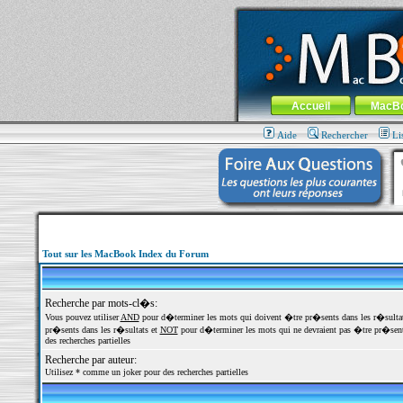
MacBook-fr.com : 100% Apple... 100% nom
Aller au contenu
-
Aller au menu 
Menu général
Accueil
MacB
Aide
Rechercher
Li
Tout sur les MacBook Index du Forum
Recherche par mots-cl�s:
Vous pouvez utiliser
AND
pour d�terminer les mots qui doivent �tre pr�sents dans les r�sulta
pr�sents dans les r�sultats et
NOT
pour d�terminer les mots qui ne devraient pas �tre pr�sents
des recherches partielles
Recherche par auteur:
Utilisez * comme un joker pour des recherches partielles