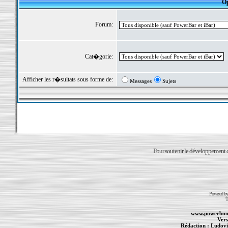
Op
Forum:
Cat�gorie:
Afficher les r�sultats sous forme de:
Messages
Sujets
Pour soutenir le développement du
Powered b
T
www.powerboo
Vers
Rédaction :
Ludovi