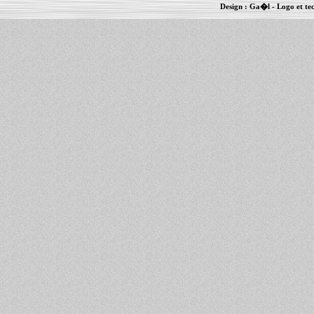
Design :
Ga�l
- Logo et te
Informations :
PowerBook
-
MacBook Pro
-
i