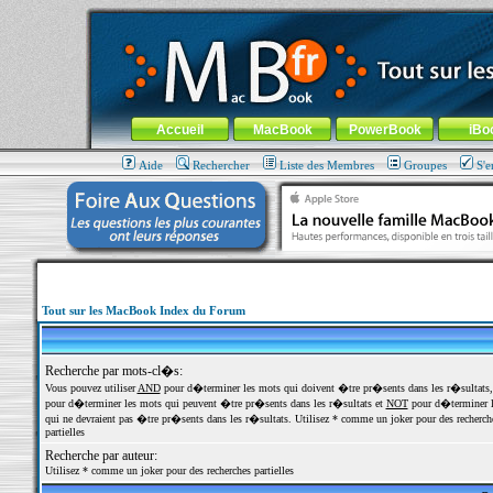
MacBook-fr.com : 100% Apple... 100% nomade !
Aller au contenu
-
Aller au menu général
-
Aller au menu de la
Menu général
Accueil
MacBook
PowerBook
iBo
Aide
Rechercher
Liste des Membres
Groupes
S'e
Tout sur les MacBook Index du Forum
Recherche par mots-cl�s:
Vous pouvez utiliser
AND
pour d�terminer les mots qui doivent �tre pr�sents dans les r�sultats
pour d�terminer les mots qui peuvent �tre pr�sents dans les r�sultats et
NOT
pour d�terminer l
qui ne devraient pas �tre pr�sents dans les r�sultats. Utilisez * comme un joker pour des recherch
partielles
Recherche par auteur:
Utilisez * comme un joker pour des recherches partielles