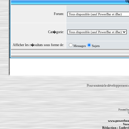
Op
Forum:
Cat�gorie:
Afficher les r�sultats sous forme de:
Messages
Sujets
Pour soutenir le développement du
Powered b
T
www.powerboo
Vers
Rédaction :
Ludovi