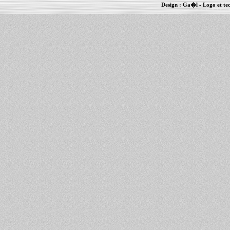
Design :
Ga�l
- Logo et te
Informations :
PowerBook
-
MacBook Pro
-
i