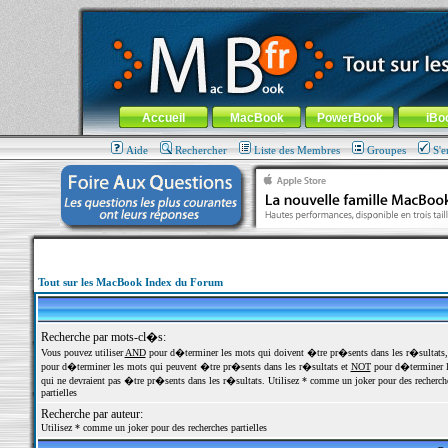
MacBook-fr.com : 100% Apple... 100% nomade !
Aller au contenu
-
Aller au menu général
-
Aller au menu de la
Menu général
Accueil
MacBook
PowerBook
iBo
Aide
Rechercher
Liste des Membres
Groupes
S'e
Tout sur les MacBook Index du Forum
Recherche par mots-cl�s:
Vous pouvez utiliser
AND
pour d�terminer les mots qui doivent �tre pr�sents dans les r�sultats
pour d�terminer les mots qui peuvent �tre pr�sents dans les r�sultats et
NOT
pour d�terminer l
qui ne devraient pas �tre pr�sents dans les r�sultats. Utilisez * comme un joker pour des recherch
partielles
Recherche par auteur:
Utilisez * comme un joker pour des recherches partielles