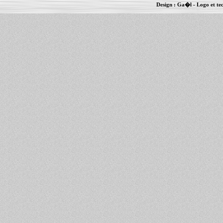
Design :
Ga�l
- Logo et te
Informations :
PowerBook
-
MacBook Pro
-
i