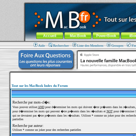
MacBook-fr.com : 100% Apple... 100% nomade !
Aller au contenu
-
Aller au menu général
-
Aller au menu de la
Menu général
Accueil
MacBook
PowerBook
iBo
Aide
Rechercher
Liste des Membres
Groupes
S'e
Tout sur les MacBook Index du Forum
Recherche par mots-cl�s:
Vous pouvez utiliser
AND
pour d�terminer les mots qui doivent �tre pr�sents dans les r�sultats
pour d�terminer les mots qui peuvent �tre pr�sents dans les r�sultats et
NOT
pour d�terminer l
qui ne devraient pas �tre pr�sents dans les r�sultats. Utilisez * comme un joker pour des recherch
partielles
Recherche par auteur:
Utilisez * comme un joker pour des recherches partielles