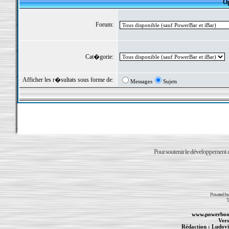
Op
Forum:
Cat�gorie:
Afficher les r�sultats sous forme de:
Messages
Sujets
Pour soutenir le développement du
Powered b
T
www.powerboo
Vers
Rédaction :
Ludovi