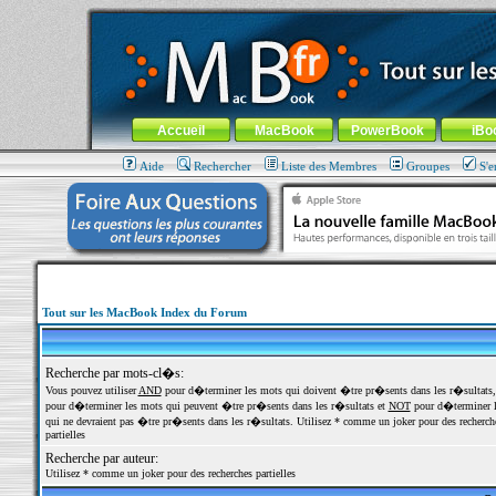
MacBook-fr.com : 100% Apple... 100% nomade !
Aller au contenu
-
Aller au menu général
-
Aller au menu de la
Menu général
Accueil
MacBook
PowerBook
iBo
Aide
Rechercher
Liste des Membres
Groupes
S'e
Tout sur les MacBook Index du Forum
Recherche par mots-cl�s:
Vous pouvez utiliser
AND
pour d�terminer les mots qui doivent �tre pr�sents dans les r�sultats
pour d�terminer les mots qui peuvent �tre pr�sents dans les r�sultats et
NOT
pour d�terminer l
qui ne devraient pas �tre pr�sents dans les r�sultats. Utilisez * comme un joker pour des recherch
partielles
Recherche par auteur:
Utilisez * comme un joker pour des recherches partielles