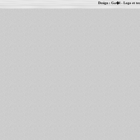
Design :
Ga�l
- Logo et te
Informations :
PowerBook
-
MacBook Pro
-
i