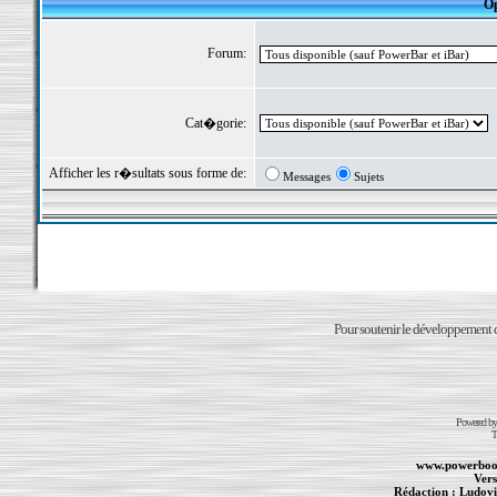
Op
Forum:
Cat�gorie:
Afficher les r�sultats sous forme de:
Messages
Sujets
Pour soutenir le développement du
Powered b
T
www.powerboo
Vers
Rédaction :
Ludovi