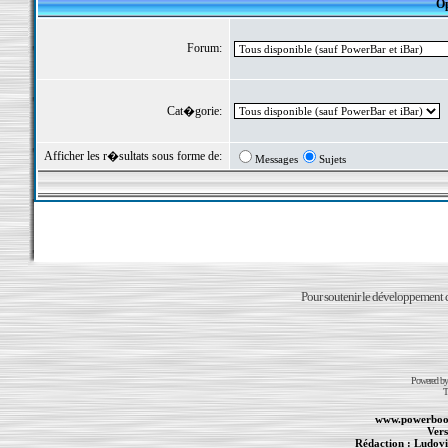
Op
Forum:
Cat�gorie:
Afficher les r�sultats sous forme de:
Messages
Sujets
Pour soutenir le développement du
Powered b
T
www.powerboo
Vers
Rédaction :
Ludovi