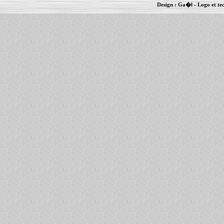
Design :
Ga�l
- Logo et te
Informations :
PowerBook
-
MacBook Pro
-
i