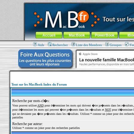
MacBook-fr.com : 100% Apple... 100% nomade !
Aller au contenu
-
Aller au menu général
-
Aller au menu de la
Menu général
Accueil
MacBook
PowerBook
iBo
Aide
Rechercher
Liste des Membres
Groupes
S'e
Tout sur les MacBook Index du Forum
Recherche par mots-cl�s:
Vous pouvez utiliser
AND
pour d�terminer les mots qui doivent �tre pr�sents dans les r�sultats
pour d�terminer les mots qui peuvent �tre pr�sents dans les r�sultats et
NOT
pour d�terminer l
qui ne devraient pas �tre pr�sents dans les r�sultats. Utilisez * comme un joker pour des recherch
partielles
Recherche par auteur:
Utilisez * comme un joker pour des recherches partielles