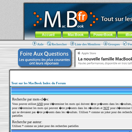
MacBook-fr.com : 100% Apple... 100% nomade !
Aller au contenu
-
Aller au menu général
-
Aller au menu de la
Menu général
Accueil
MacBook
PowerBook
iBo
Aide
Rechercher
Liste des Membres
Groupes
S'e
Tout sur les MacBook Index du Forum
Recherche par mots-cl�s:
Vous pouvez utiliser
AND
pour d�terminer les mots qui doivent �tre pr�sents dans les r�sultats
pour d�terminer les mots qui peuvent �tre pr�sents dans les r�sultats et
NOT
pour d�terminer l
qui ne devraient pas �tre pr�sents dans les r�sultats. Utilisez * comme un joker pour des recherch
partielles
Recherche par auteur:
Utilisez * comme un joker pour des recherches partielles