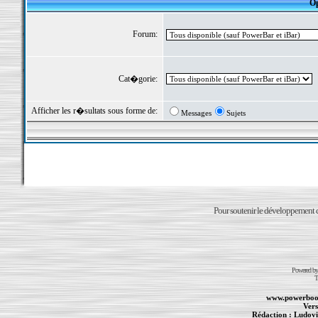
Op
Forum:
Cat�gorie:
Afficher les r�sultats sous forme de:
Messages
Sujets
Pour soutenir le développement du
Powered b
T
www.powerboo
Vers
Rédaction :
Ludovi