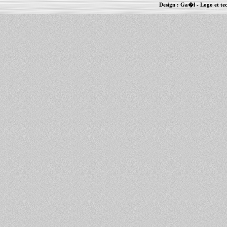
Design :
Ga�l
- Logo et te
Informations :
PowerBook
-
MacBook Pro
-
i