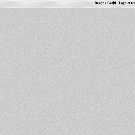
Design :
Ga�l
- Logo et te
Informations :
PowerBook
-
MacBook Pro
-
i