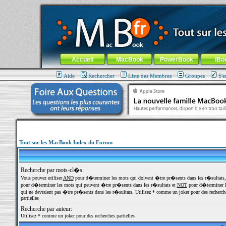
MacBook-fr.com : 100% Apple... 100% nomade !
Aller au contenu
-
Aller au menu général
-
Aller au menu de la
Menu général
Accueil
MacBook
PowerBook
iBo
Aide
Rechercher
Liste des Membres
Groupes
S'e
Tout sur les MacBook Index du Forum
Recherche par mots-cl�s:
Vous pouvez utiliser
AND
pour d�terminer les mots qui doivent �tre pr�sents dans les r�sultats
pour d�terminer les mots qui peuvent �tre pr�sents dans les r�sultats et
NOT
pour d�terminer l
qui ne devraient pas �tre pr�sents dans les r�sultats. Utilisez * comme un joker pour des recherch
partielles
Recherche par auteur:
Utilisez * comme un joker pour des recherches partielles