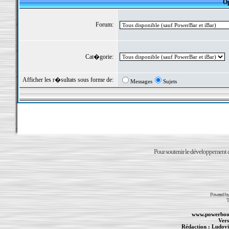
Op
Forum:
Cat�gorie:
Afficher les r�sultats sous forme de:
Messages
Sujets
Pour soutenir le développement du
Powered b
T
www.powerboo
Vers
Rédaction :
Ludovi