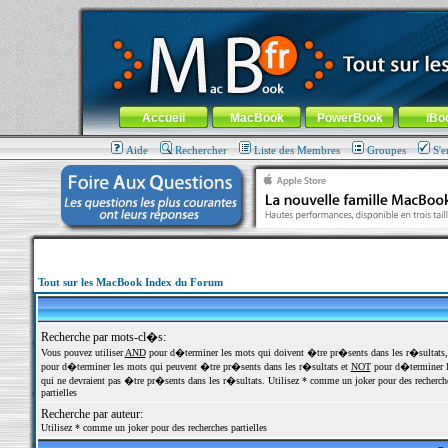
MacBook-fr.com : 100% Apple... 100% nomade !
Aller au contenu
-
Aller au menu général
-
Aller au menu de la
Menu général
Accueil
MacBook
PowerBook
iBo
Aide
Rechercher
Liste des Membres
Groupes
S'e
Tout sur les MacBook Index du Forum
Recherche par mots-cl�s:
Vous pouvez utiliser
AND
pour d�terminer les mots qui doivent �tre pr�sents dans les r�sultats
pour d�terminer les mots qui peuvent �tre pr�sents dans les r�sultats et
NOT
pour d�terminer l
qui ne devraient pas �tre pr�sents dans les r�sultats. Utilisez * comme un joker pour des recherch
partielles
Recherche par auteur:
Utilisez * comme un joker pour des recherches partielles