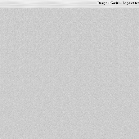
Design :
Ga�l
- Logo et te
Informations :
PowerBook
-
MacBook Pro
-
i