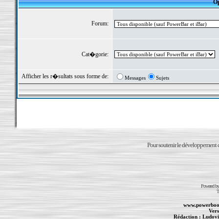
Op
Forum:
Cat�gorie:
Afficher les r�sultats sous forme de:
Messages
Sujets
Pour soutenir le développement du
Powered b
T
www.powerboo
Vers
Rédaction :
Ludovi