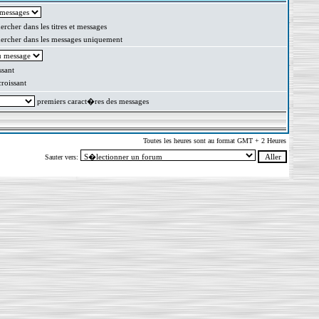
rcher dans les titres et messages
rcher dans les messages uniquement
sant
oissant
premiers caract�res des messages
Toutes les heures sont au format GMT + 2 Heures
Sauter vers: