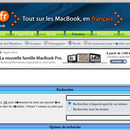
ade !
général
-
Aller au menu de la rubrique
ook
PowerBook
iBook
Forums
Annonces
Do
ste des Membres
Groupes
S'enregistrer
Profil
Se connecter pour v�rifier se
Rechercher
ts,
OR
pour d�terminer les mots qui peuvent �tre
Rechercher n'importe quel de ces termes
 dans les r�sultats. Utilisez * comme un joker pour
Rechercher tous les termes
Options de recherche