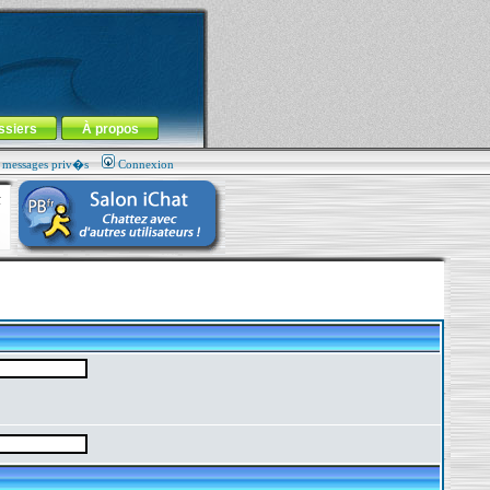
ssiers
À propos
s messages priv�s
Connexion