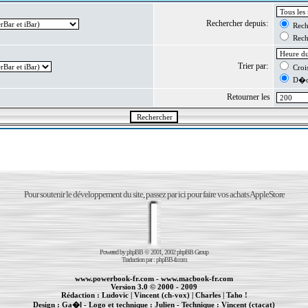
Rechercher depuis:
Reche
Reche
Trier par:
Crois
D�cr
Retourner les
Pour soutenir le développement du site, passez par ici pour faire vos achats AppleStore
Powered by
phpBB
© 2001, 2002 phpBB Group
Traduction par :
phpBB-fr.com
www.powerbook-fr.com
-
www.macbook-fr.com
Version 3.0 © 2000 - 2009
Rédaction :
Ludovic
|
Vincent (ch-vox)
|
Charles
|
Taho !
Design :
Ga�l
- Logo et technique :
Julien
- Technique :
Vincent (ctacat)