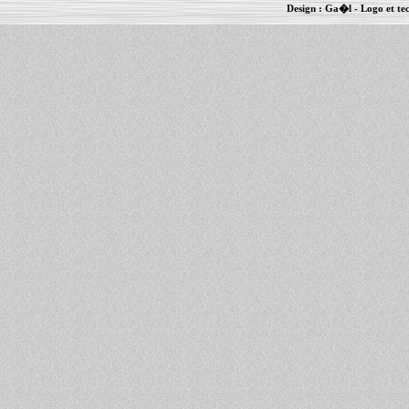
Design :
Ga�l
- Logo et te
Informations :
PowerBook
-
MacBook Pro
-
i