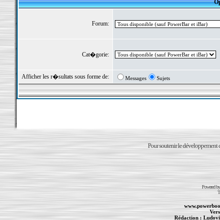
Op
Forum:
Cat�gorie:
Afficher les r�sultats sous forme de:
Messages
Sujets
Pour soutenir le développement du
Powered b
T
www.powerboo
Vers
Rédaction :
Ludovi