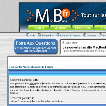
MacBook-fr.com : 100% Apple... 100% nomade !
Aller au contenu
-
Aller au menu général
-
Aller au menu de la
Menu général
Accueil
MacBook
PowerBook
iBo
Aide
Rechercher
Liste des Membres
Groupes
S'e
Tout sur les MacBook Index du Forum
Recherche par mots-cl�s:
Vous pouvez utiliser
AND
pour d�terminer les mots qui doivent �tre pr�sents dans les r�sultats
pour d�terminer les mots qui peuvent �tre pr�sents dans les r�sultats et
NOT
pour d�terminer l
qui ne devraient pas �tre pr�sents dans les r�sultats. Utilisez * comme un joker pour des recherch
partielles
Recherche par auteur:
Utilisez * comme un joker pour des recherches partielles