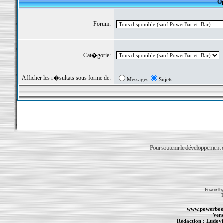
Op
Forum:
Cat�gorie:
Afficher les r�sultats sous forme de:
Messages
Sujets
Pour soutenir le développement du
Powered b
T
www.powerboo
Vers
Rédaction :
Ludovi