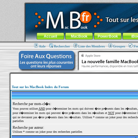
MacBook-fr.com : 100% Apple... 100% nomade !
Aller au contenu
-
Aller au menu général
-
Aller au menu de la
Menu général
Accueil
MacBook
PowerBook
iBo
Aide
Rechercher
Liste des Membres
Groupes
S'e
Tout sur les MacBook Index du Forum
Recherche par mots-cl�s:
Vous pouvez utiliser
AND
pour d�terminer les mots qui doivent �tre pr�sents dans les r�sultats
pour d�terminer les mots qui peuvent �tre pr�sents dans les r�sultats et
NOT
pour d�terminer l
qui ne devraient pas �tre pr�sents dans les r�sultats. Utilisez * comme un joker pour des recherch
partielles
Recherche par auteur:
Utilisez * comme un joker pour des recherches partielles