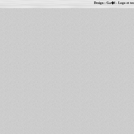
Design :
Ga�l
- Logo et te
Informations :
PowerBook
-
MacBook Pro
-
i