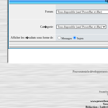
Op
Forum:
Cat�gorie:
Afficher les r�sultats sous forme de:
Messages
Sujets
Pour soutenir le développement du
Powered b
T
www.powerboo
Vers
Rédaction :
Ludovi