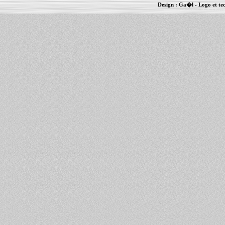
Design :
Ga�l
- Logo et te
Informations :
PowerBook
-
MacBook Pro
-
i