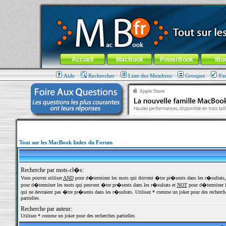
MacBook-fr.com : 100% Apple... 100% nomade !
Aller au contenu
-
Aller au menu général
-
Aller au menu de la
Menu général
Accueil
MacBook
PowerBook
iBo
Aide
Rechercher
Liste des Membres
Groupes
S'e
Tout sur les MacBook Index du Forum
Recherche par mots-cl�s:
Vous pouvez utiliser
AND
pour d�terminer les mots qui doivent �tre pr�sents dans les r�sultats
pour d�terminer les mots qui peuvent �tre pr�sents dans les r�sultats et
NOT
pour d�terminer l
qui ne devraient pas �tre pr�sents dans les r�sultats. Utilisez * comme un joker pour des recherch
partielles
Recherche par auteur:
Utilisez * comme un joker pour des recherches partielles