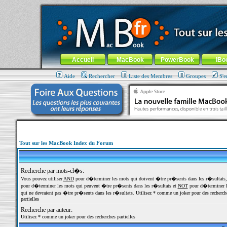
MacBook-fr.com : 100% Apple... 100% nomade !
Aller au contenu
-
Aller au menu général
-
Aller au menu de la
Menu général
Accueil
MacBook
PowerBook
iBo
Aide
Rechercher
Liste des Membres
Groupes
S'e
Tout sur les MacBook Index du Forum
Recherche par mots-cl�s:
Vous pouvez utiliser
AND
pour d�terminer les mots qui doivent �tre pr�sents dans les r�sultats
pour d�terminer les mots qui peuvent �tre pr�sents dans les r�sultats et
NOT
pour d�terminer l
qui ne devraient pas �tre pr�sents dans les r�sultats. Utilisez * comme un joker pour des recherch
partielles
Recherche par auteur:
Utilisez * comme un joker pour des recherches partielles