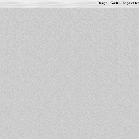
Design :
Ga�l
- Logo et te
Informations :
PowerBook
-
MacBook Pro
-
i