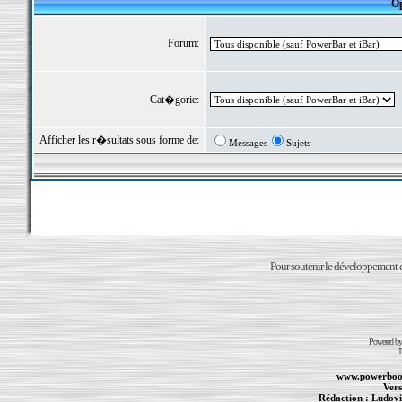
Op
Forum:
Cat�gorie:
Afficher les r�sultats sous forme de:
Messages
Sujets
Pour soutenir le développement du
Powered b
T
www.powerboo
Vers
Rédaction :
Ludovi