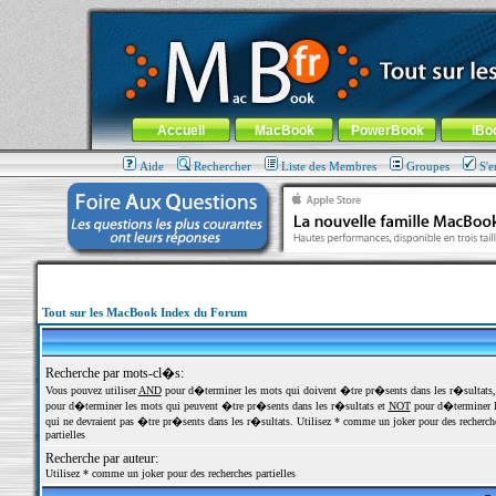
MacBook-fr.com : 100% Apple... 100% nomade !
Aller au contenu
-
Aller au menu général
-
Aller au menu de la
Menu général
Accueil
MacBook
PowerBook
iBo
Aide
Rechercher
Liste des Membres
Groupes
S'e
Tout sur les MacBook Index du Forum
Recherche par mots-cl�s:
Vous pouvez utiliser
AND
pour d�terminer les mots qui doivent �tre pr�sents dans les r�sultats
pour d�terminer les mots qui peuvent �tre pr�sents dans les r�sultats et
NOT
pour d�terminer l
qui ne devraient pas �tre pr�sents dans les r�sultats. Utilisez * comme un joker pour des recherch
partielles
Recherche par auteur:
Utilisez * comme un joker pour des recherches partielles