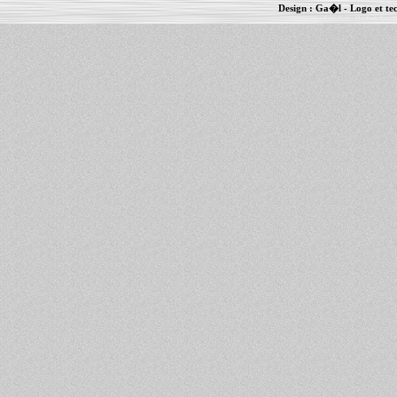
Design :
Ga�l
- Logo et te
Informations :
PowerBook
-
MacBook Pro
-
i