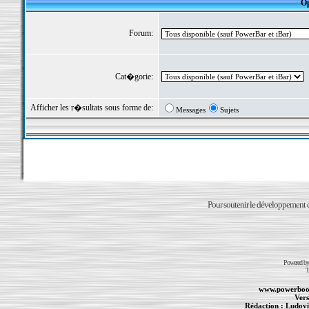
Op
Forum:
Cat�gorie:
Afficher les r�sultats sous forme de:
Messages
Sujets
Pour soutenir le développement du
Powered b
T
www.powerboo
Vers
Rédaction :
Ludovi