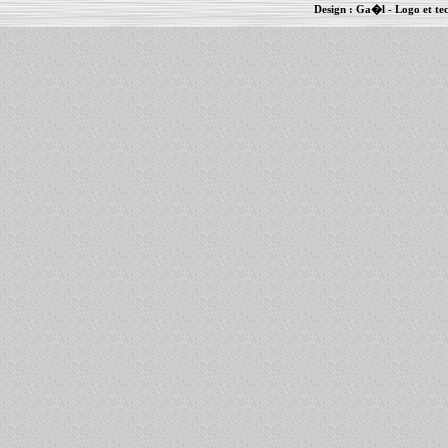
Design :
Ga�l
- Logo et te
Informations :
PowerBook
-
MacBook Pro
-
i