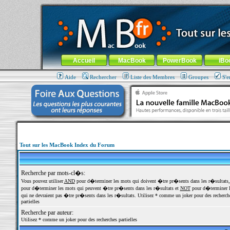
MacBook-fr.com : 100% Apple... 100% nomade !
Aller au contenu
-
Aller au menu général
-
Aller au menu de la
Menu général
Accueil
MacBook
PowerBook
iBo
Aide
Rechercher
Liste des Membres
Groupes
S'e
Tout sur les MacBook Index du Forum
Recherche par mots-cl�s:
Vous pouvez utiliser
AND
pour d�terminer les mots qui doivent �tre pr�sents dans les r�sultats
pour d�terminer les mots qui peuvent �tre pr�sents dans les r�sultats et
NOT
pour d�terminer l
qui ne devraient pas �tre pr�sents dans les r�sultats. Utilisez * comme un joker pour des recherch
partielles
Recherche par auteur:
Utilisez * comme un joker pour des recherches partielles