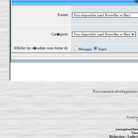
Op
Forum:
Cat�gorie:
Afficher les r�sultats sous forme de:
Messages
Sujets
Pour soutenir le développement du
Powered b
T
www.powerboo
Vers
Rédaction :
Ludovi