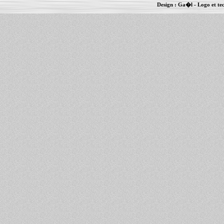
Design :
Ga�l
- Logo et te
Informations :
PowerBook
-
MacBook Pro
-
i