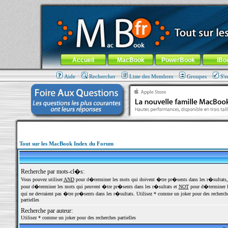
MacBook-fr.com : 100% Apple... 100% nomade !
Aller au contenu
-
Aller au menu général
-
Aller au menu de la
Menu général
Accueil
MacBook
PowerBook
iBo
Aide
Rechercher
Liste des Membres
Groupes
S'e
Tout sur les MacBook Index du Forum
Recherche par mots-cl�s:
Vous pouvez utiliser
AND
pour d�terminer les mots qui doivent �tre pr�sents dans les r�sultats
pour d�terminer les mots qui peuvent �tre pr�sents dans les r�sultats et
NOT
pour d�terminer l
qui ne devraient pas �tre pr�sents dans les r�sultats. Utilisez * comme un joker pour des recherch
partielles
Recherche par auteur:
Utilisez * comme un joker pour des recherches partielles