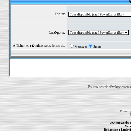
Op
Forum:
Cat�gorie:
Afficher les r�sultats sous forme de:
Messages
Sujets
Pour soutenir le développement du
Powered b
T
www.powerboo
Vers
Rédaction :
Ludovi