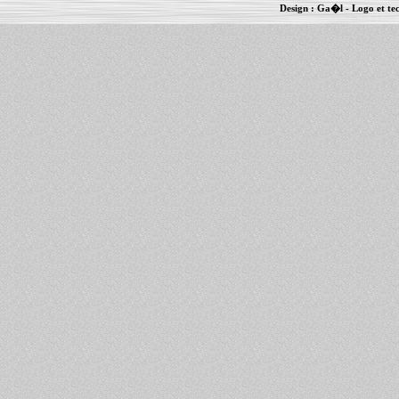
Design :
Ga�l
- Logo et te
Informations :
PowerBook
-
MacBook Pro
-
i