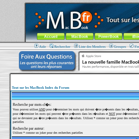
MacBook-fr.com : 100% Apple... 100% nomade !
Aller au contenu
-
Aller au menu général
-
Aller au menu de la
Menu général
Accueil
MacBook
PowerBook
iBo
Aide
Rechercher
Liste des Membres
Groupes
S'e
Tout sur les MacBook Index du Forum
Recherche par mots-cl�s:
Vous pouvez utiliser
AND
pour d�terminer les mots qui doivent �tre pr�sents dans les r�sultats
pour d�terminer les mots qui peuvent �tre pr�sents dans les r�sultats et
NOT
pour d�terminer l
qui ne devraient pas �tre pr�sents dans les r�sultats. Utilisez * comme un joker pour des recherch
partielles
Recherche par auteur:
Utilisez * comme un joker pour des recherches partielles