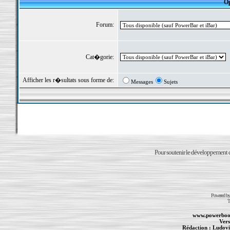
Op
Forum:
Cat�gorie:
Afficher les r�sultats sous forme de:
Messages
Sujets
Pour soutenir le développement du
Powered b
T
www.powerboo
Vers
Rédaction :
Ludovi