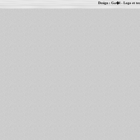
Design :
Ga�l
- Logo et te
Informations :
PowerBook
-
MacBook Pro
-
i