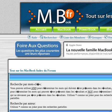
MacBook-fr.com : 100% Apple... 100% nomade !
Aller au contenu
-
Aller au menu général
-
Aller au menu de la
Menu général
Accueil
MacBook
PowerBook
iBo
Aide
Rechercher
Liste des Membres
Groupes
S'e
Tout sur les MacBook Index du Forum
Recherche par mots-cl�s:
Vous pouvez utiliser
AND
pour d�terminer les mots qui doivent �tre pr�sents dans les r�sultats
pour d�terminer les mots qui peuvent �tre pr�sents dans les r�sultats et
NOT
pour d�terminer l
qui ne devraient pas �tre pr�sents dans les r�sultats. Utilisez * comme un joker pour des recherch
partielles
Recherche par auteur:
Utilisez * comme un joker pour des recherches partielles