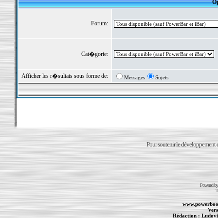
Op
Forum:
Cat�gorie:
Afficher les r�sultats sous forme de:
Messages
Sujets
Pour soutenir le développement du
Powered b
T
www.powerboo
Vers
Rédaction :
Ludovi